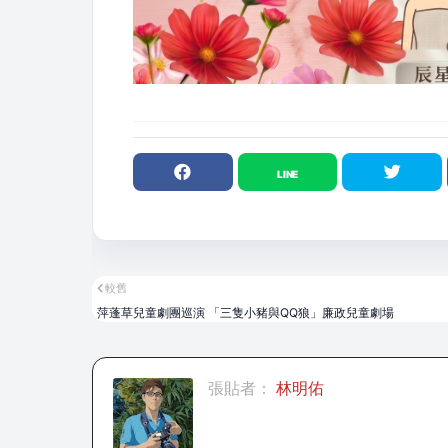
較舊
萍蓬草兒童劇團巡演 「三隻小豬與QQ狼」廉政兒童劇場
張貼者：
林明佑