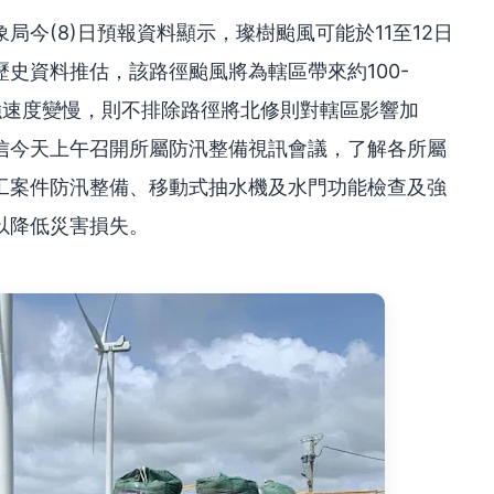
今(8)日預報資料顯示，璨樹颱風可能於11至12日
史資料推估，該路徑颱風將為轄區帶來約100-
強速度變慢，則不排除路徑將北修則對轄區影響加
信今天上午召開所屬防汛整備視訊會議，了解各所屬
工案件防汛整備、移動式抽水機及水門功能檢查及強
以降低災害損失。