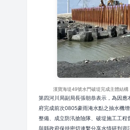
漢寶海堤49號水門破堤完成主體結
第四河川局副局長張朝恭表示，為因應
府完成前次0805豪雨淹水點之抽水機
整備、成立防汛搶險隊、破堤施工工程
與縣政府保持密切連繫分享水情研判資