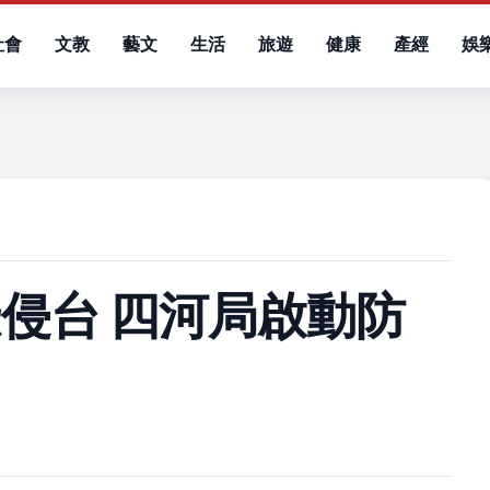
社會
文教
藝文
生活
旅遊
健康
產經
娛
）
侵台 四河局啟動防