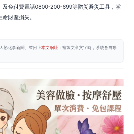
hRiverV3）及免付費電話0800-200-699等防災避災工具，掌
生命財產損失。
人彰化事新聞」並附上
本文網址
；複製文章文字時，系統會自動