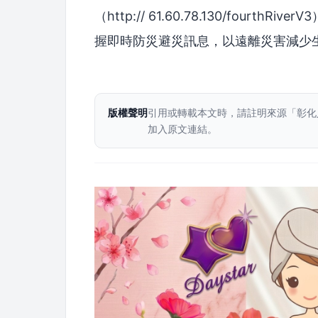
（http:// 61.60.78.130/fourt
握即時防災避災訊息，以遠離災害減少
版權聲明
引用或轉載本文時，請註明來源「彰化
加入原文連結。