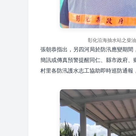
彰化沿海抽水站之柴
張朝恭指出，另四河局於防汛應變期間
簡訊或傳真預警提醒同仁、縣市政府、
村里各防汛護水志工協助即時巡防通報