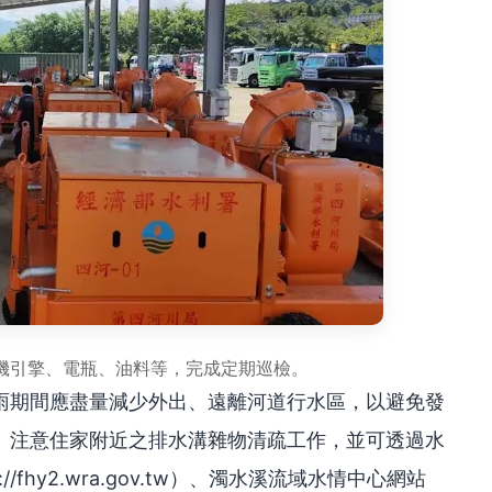
機引擎、電瓶、油料等，完成定期巡檢。
雨期間應盡量減少外出、遠離河道行水區，以避免發
、注意住家附近之排水溝雜物清疏工作，並可透過水
/fhy2.wra.gov.tw）、濁水溪流域水情中心網站