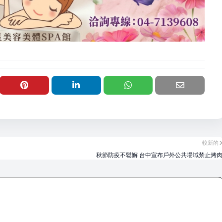
較新的
秋節防疫不鬆懈 台中宣布戶外公共場域禁止烤