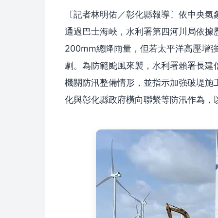
〔記者林明佑／彰化縣報導〕依中央氣象局
通過巴士海峽，水利署第四河川局依據歷
200mm總降雨量，但若太平洋高壓增
劇。為防範颱風來襲，水利署賴署長建
機關防汛整備情形，並指示加強破堤施
化與彰化縣政府橫向聯繫等防汛作為，