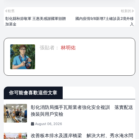
較舊
較新的
彰化縣秋節敬軍 王惠美感謝國軍頒贈
國內疫情9/8新增7土確診及2境外移
加菜金
入
張貼者：
林明佑
你可能會喜歡這些文章
彰化消防局攜手瓦斯業者強化安全複訓 落實配送
換裝與用戶安檢
August 06, 2026
改善板本排水及護岸橋梁 解決大村、秀水淹水問