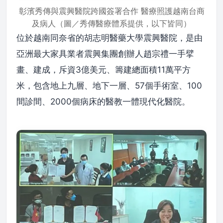
彰濱秀傳與震興醫院跨國簽署合作 醫療照護越南台商
及病人（圖／秀傳醫療體系提供，以下皆同）
位於越南同奈省的胡志明醫藥大學震興醫院，是由
亞洲最大家具業者震興集團創辦人趙宗禮一手擘
畫、建成，斥資3億美元、籌建總面積11萬平方
米，包含地上九層、地下一層、57個手術室、100
間診間、2000個病床的醫教一體現代化醫院。