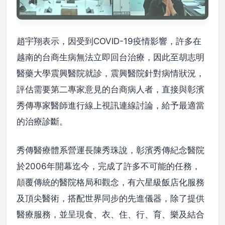
趙宇翔表示，因受到COVID-19疫情影響，許多在
越南的台商生病無法立即回台治療，因此至胡志明
醫藥大學震興醫院就診，震興醫院針對病情狀況，
評估需要第二專家意見的台商病人者，直接與彰濱
秀傳專家醫師進行線上視訊連線討論，給予最適當
的治療診斷。
秀傳醫療體系營運長陳秀珠說，彰濱秀傳紀念醫院
於2006年開幕迄今，完成了許多不可能的任務，
顛覆傳統的醫院格局和觀念，有六星級飯店化服務
及頂尖醫術，搭配世界同步的先進儀器，除了提供
醫療服務，並呈現食、衣、住、行、育、樂及結合