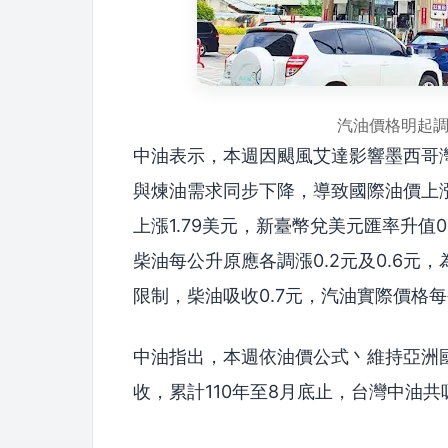
汽油價格明起調漲
中油表示，本週因颶風艾達影響墨西哥
與煉油需求同步下降，導致國際油價上漲
上漲1.79美元，新臺幣兌美元匯率升值0
柴油每公升原應各調漲0.2元及0.6元
限制，柴油吸收0.7元，汽油實際價格每公
中油指出，本週依油價公式丶維持亞洲國
收，累計110年至8月底止，台灣中油共吸