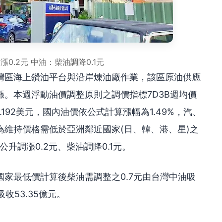
0.2元 中油：柴油調降0.1元
灣區海上鑽油平台與沿岸煉油廠作業，該區原油供應
。本週浮動油價調整原則之調價指標7D3B週均價
.192美元，國內油價依公式計算漲幅為1.49%，汽、
，為維持價格需低於亞洲鄰近國家(日、韓、港、星)之
升調漲0.2元、柴油調降0.1元。
家最低價計算後柴油需調整之0.7元由台灣中油吸
收53.35億元。