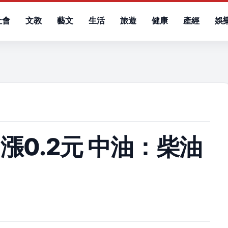
社會
文教
藝文
生活
旅遊
健康
產經
娛
）
漲0.2元 中油：柴油