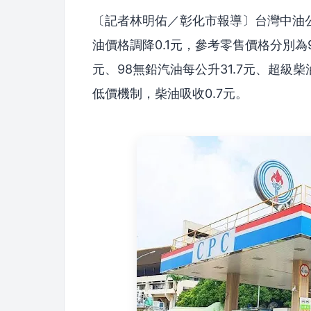
〔記者林明佑／彰化市報導〕台灣中油公
油價格調降0.1元，參考零售價格分別為9
元、98無鉛汽油每公升31.7元、超級
低價機制，柴油吸收0.7元。