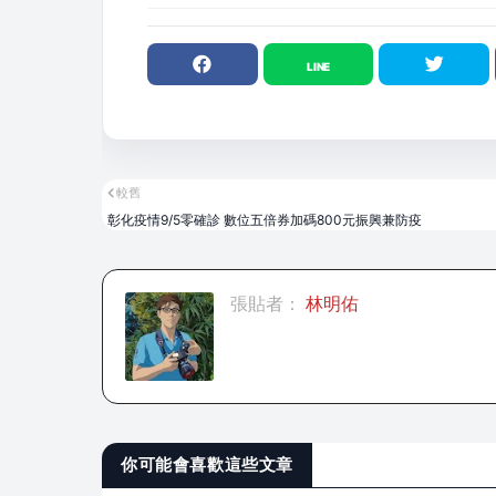
較舊
彰化疫情9/5零確診 數位五倍券加碼800元振興兼防疫
張貼者：
林明佑
你可能會喜歡這些文章