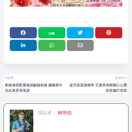
較舊
較新的
勤復健搭配重複經顱磁刺激 腦傷青年
提升疫苗接種率 王惠美視察關心公費
站起來惹母落淚
疫苗施打情形
張貼者：
林明佑