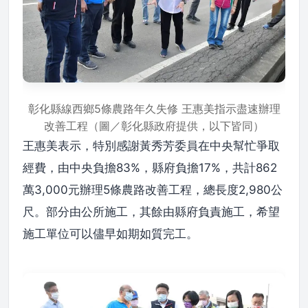
彰化縣線西鄉5條農路年久失修 王惠美指示盡速辦理
改善工程（圖／彰化縣政府提供，以下皆同）
王惠美表示，特別感謝黃秀芳委員在中央幫忙爭取
經費，由中央負擔83%，縣府負擔17%，共計862
萬3,000元辦理5條農路改善工程，總長度2,980公
尺。部分由公所施工，其餘由縣府負責施工，希望
施工單位可以儘早如期如質完工。