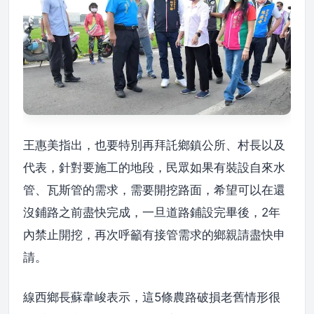
王惠美指出，也要特別再拜託鄉鎮公所、村長以及
代表，針對要施工的地段，民眾如果有裝設自來水
管、瓦斯管的需求，需要開挖路面，希望可以在還
沒鋪路之前盡快完成，一旦道路鋪設完畢後，2年
內禁止開挖，再次呼籲有接管需求的鄉親請盡快申
請。
線西鄉長蘇韋峻表示，這5條農路破損老舊情形很