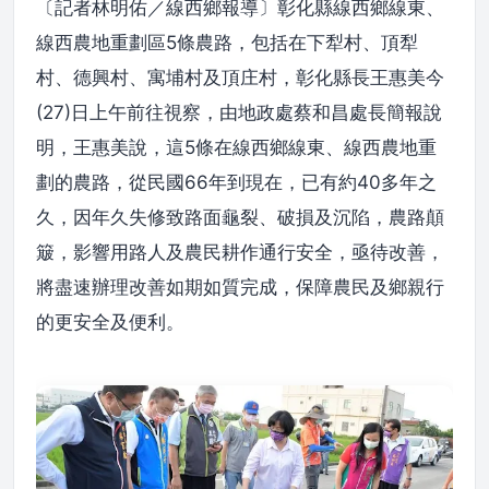
〔記者林明佑／線西鄉報導〕彰化縣線西鄉線東、
線西農地重劃區5條農路，包括在下犁村、頂犁
村、德興村、寓埔村及頂庄村，彰化縣長王惠美今
(27)日上午前往視察，由地政處蔡和昌處長簡報說
明，王惠美說，這5條在線西鄉線東、線西農地重
劃的農路，從民國66年到現在，已有約40多年之
久，因年久失修致路面龜裂、破損及沉陷，農路顛
簸，影響用路人及農民耕作通行安全，亟待改善，
將盡速辦理改善如期如質完成，保障農民及鄉親行
的更安全及便利。