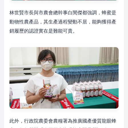
林世賢市長與市農會總幹事白閔傑都強調，蜂蜜是
動物性農產品，其生產過程變動不居，能夠獲得產
銷履歷的認證實在是難能可貴。
此外，行政院農委會農糧署為推廣國產優質龍眼蜂