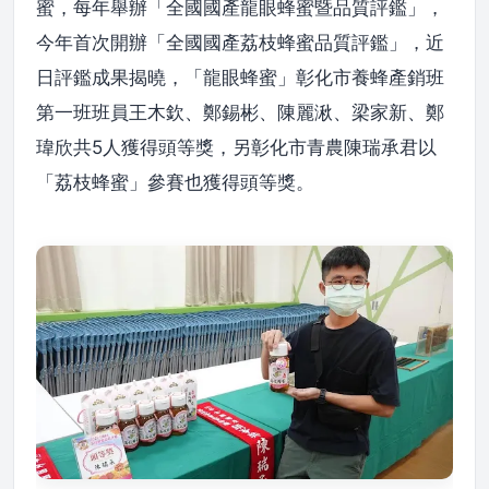
蜜，每年舉辦「全國國產龍眼蜂蜜暨品質評鑑」，
今年首次開辦「全國國產荔枝蜂蜜品質評鑑」，近
日評鑑成果揭曉，「龍眼蜂蜜」彰化市養蜂產銷班
第一班班員王木欽、鄭錫彬、陳麗湫、梁家新、鄭
瑋欣共5人獲得頭等獎，另彰化市青農陳瑞承君以
「荔枝蜂蜜」參賽也獲得頭等獎。