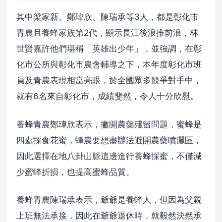
其中梁家新、鄭瑋欣、陳瑞承等3人，都是彰化市
青農且養蜂家族第2代，顯示長江後浪推前浪，林
世賢嘉許他們堪稱「英雄出少年」，並強調，在彰
化市公所與彰化市農會輔導之下，本年度彰化市班
員及青農表現相當亮眼，於全國眾多競爭對手中，
就有6名來自彰化市，成績斐然，令人十分欣慰。
養蜂青農鄭瑋欣表示，撇開農藥殘留問題，蜜蜂是
四處採食花蜜，蜂農要想盡辦法避開農藥噴灑區，
因此選擇在地八卦山脈這邊進行養蜂採蜜，不僅減
少蜜蜂折損，也提高蜜蜂品質。
養蜂青農陳瑞承表示，爺爺是養蜂人，但因為父親
上班無法承接，因此在爺爺退休時，就毅然決然承