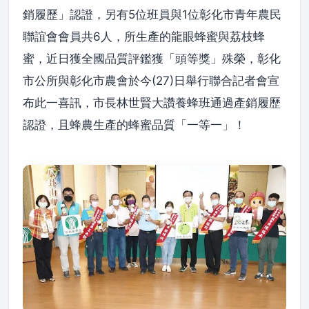
銷履歷」認證，另有5位班員與1位彰化市青年農民
聯誼會會員共6人，所生產的龍眼蜂蜜與荔枝蜂
蜜，近日獲全國品質評鑑獲「頭等獎」殊榮，彰化
市公所與彰化市農會於今(27)日舉行聯合記者會宣
布此一喜訊，市長林世賢大讚養蜂班通過產銷履歷
認證，且蜂農生產的蜂蜜品質「一等一」！