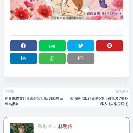
較舊
較新的
彰化縣優質紅龍果評鑑活動 鼓勵農民
國內疫情8/27新增0本土確診及7境外
報名參加
移入 1人染疫病逝
張貼者：
林明佑