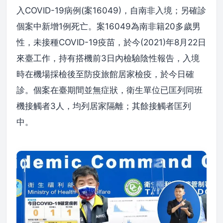
入COVID-19病例(案16049)，自南非入境；另確診
個案中新增1例死亡。案16049為南非籍20多歲男
性，未接種COVID-19疫苗，於今(2021)年8月22日
來臺工作，持有搭機前3日內檢驗陰性報告，入境
時在機場採檢後至防疫旅館居家檢疫，於今日確
診。個案在臺期間並無症狀，衛生單位已匡列同班
機接觸者3人，均列居家隔離；其餘接觸者匡列
中。