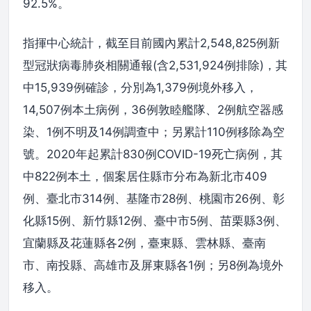
92.5%。
指揮中心統計，截至目前國內累計2,548,825例新
型冠狀病毒肺炎相關通報(含2,531,924例排除)，其
中15,939例確診，分別為1,379例境外移入，
14,507例本土病例，36例敦睦艦隊、2例航空器感
染、1例不明及14例調查中；另累計110例移除為空
號。2020年起累計830例COVID-19死亡病例，其
中822例本土，個案居住縣市分布為新北市409
例、臺北市314例、基隆市28例、桃園市26例、彰
化縣15例、新竹縣12例、臺中市5例、苗栗縣3例、
宜蘭縣及花蓮縣各2例，臺東縣、雲林縣、臺南
市、南投縣、高雄市及屏東縣各1例；另8例為境外
移入。