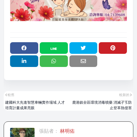
較舊
較新的
建國科大先進智慧車輛實作場域 人才
鹿港鎮全區環境消毒噴藥 消滅孑孓防
培育計畫成果亮眼
止登革熱侵害
張貼者：
林明佑