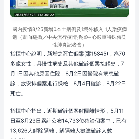
國內疫情8/25新增0本土病例及1境外移入 1人染疫病
逝（畫面翻攝／中央流行疫情指揮中心嚴重特殊傳染
性肺炎記者會）
指揮中心說明，新增之死亡個案(案15845)，為70
多歲女性，具慢性病史及其他確診個案接觸史，7
月1日因其他原因住院，8月2日因醫院有病患確
診，故安排個案進行採檢，8月4日確診，8月22日
死亡。
指揮中心指出，近期確診個案解隔離情形，5月11
日至8月23日累計公布14,733位確診個案中，已有
13,626人解除隔離，解隔離人數達確診人數