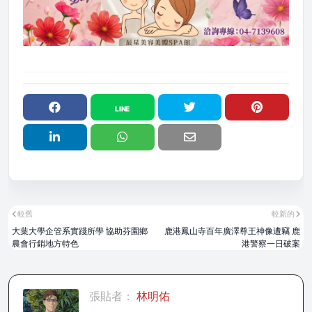
較舊
較新的
大葉大學企管系實踐所學 協助芬園鄉
鹿港鳳山寺百年廣澤尊王神像遭竊 鹿
農會行銷地方特色
港警察一日破案
張貼者：
林明佑