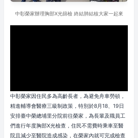
中彰榮家辦理胸部X光篩檢 終結肺結核大家一起來
中彰榮家因住民多為高齡長者，為避免舟車勞頓，
精進輔導會醫療三級制政策，特別於8月18、19日
安排臺中榮總埔里分院前往榮家，為長輩及職員工
們進行年度胸部X光檢查，住民不需費時乘車至醫
院且減少至醫院造成感染，在榮家內就可完成檢查