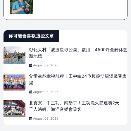
你可能會喜歡這些文章
彰化大村「波波星球公園」啟用 4500坪全齡休憩
新地標
August 09, 2026
父愛掌舵幸福航程！田中鎮24位模範父親溫馨受表
揚
August 08, 2026
北貢寮、中王功、南墾丁！王功漁火節連嗨2天
千人烤蚵、海洋音樂會吸客
August 08, 2026