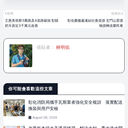
較舊
較新的
王惠美視察3農路及4道路破損 彰縣
彰化榮服處連結社會資源 玄門山普渡
府斥資近3千萬元改善
物資轉送榮民眷
張貼者：
林明佑
你可能會喜歡這些文章
彰化消防局攜手瓦斯業者強化安全複訓 落實配送
換裝與用戶安檢
August 06, 2026