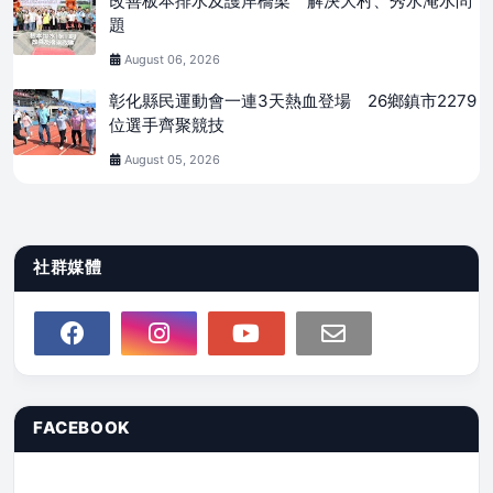
改善板本排水及護岸橋梁 解決大村、秀水淹水問
題
August 06, 2026
彰化縣民運動會一連3天熱血登場 26鄉鎮市2279
位選手齊聚競技
August 05, 2026
社群媒體
FACEBOOK