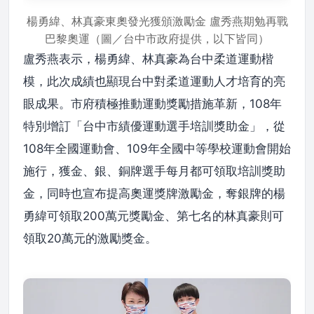
楊勇緯、林真豪東奧發光獲頒激勵金 盧秀燕期勉再戰
巴黎奧運（圖／台中市政府提供，以下皆同）
盧秀燕表示，楊勇緯、林真豪為台中柔道運動楷
模，此次成績也顯現台中對柔道運動人才培育的亮
眼成果。市府積極推動運動獎勵措施革新，108年
特別增訂「台中市績優運動選手培訓獎助金」，從
108年全國運動會、109年全國中等學校運動會開始
施行，獲金、銀、銅牌選手每月都可領取培訓獎助
金，同時也宣布提高奧運獎牌激勵金，奪銀牌的楊
勇緯可領取200萬元獎勵金、第七名的林真豪則可
領取20萬元的激勵獎金。