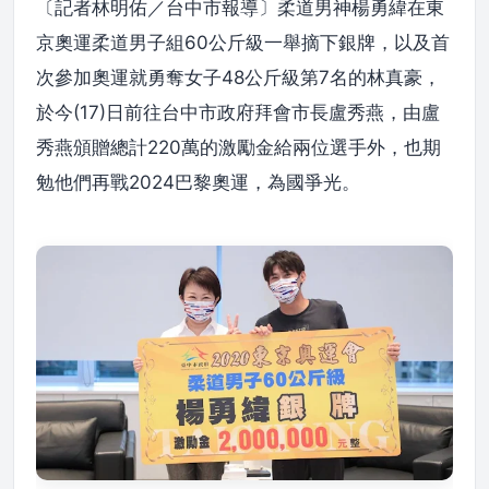
〔記者林明佑／台中市報導〕柔道男神楊勇緯在東
京奧運柔道男子組60公斤級一舉摘下銀牌，以及首
次參加奧運就勇奪女子48公斤級第7名的林真豪，
於今(17)日前往台中市政府拜會市長盧秀燕，由盧
秀燕頒贈總計220萬的激勵金給兩位選手外，也期
勉他們再戰2024巴黎奧運，為國爭光。