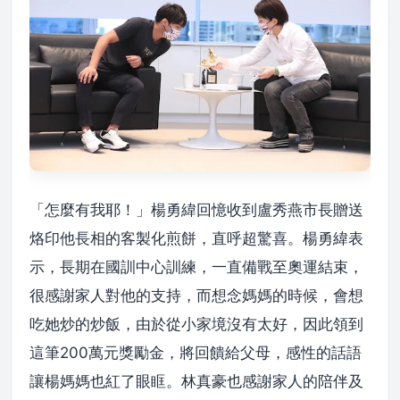
「怎麼有我耶！」楊勇緯回憶收到盧秀燕市長贈送
烙印他長相的客製化煎餅，直呼超驚喜。楊勇緯表
示，長期在國訓中心訓練，一直備戰至奧運結束，
很感謝家人對他的支持，而想念媽媽的時候，會想
吃她炒的炒飯，由於從小家境沒有太好，因此領到
這筆200萬元獎勵金，將回饋給父母，感性的話語
讓楊媽媽也紅了眼眶。林真豪也感謝家人的陪伴及