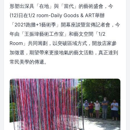
形塑出深具「在地」與「當代」的藝術盛會，今
(12)日在1/2 room-Daily Goods & ART舉辦
「2021跑攤+1藝術季」開幕座談暨宣傳記者會，今
年由「王振瑋藝術工作室」和藝文空間「1/2
Room」共同籌劃，以突破區域方式，開放店家參
加徵選，期望帶來更接地氣的藝文活動，真正達到
常民美學的傳遞。