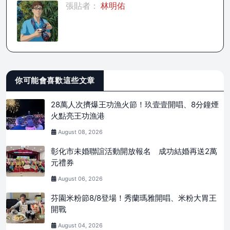
張貼者：
林明佑
你可能會喜歡這些文章
28萬人次擠爆王功漁火節！玖壹壹開唱、8分鐘煙
火點亮王功漁港
August 08, 2026
彰化市未婚聯誼活動開放報名 成功結婚再送2萬
元禮券
August 06, 2026
芬園米粉節8/8登場！秀蘭瑪雅開唱、米粉大胃王
開戰
August 04, 2026