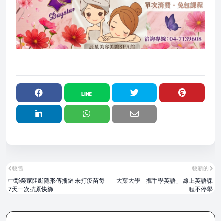
較舊
較新的
中彰榮家阻斷隱形傳播鏈 未打疫苗每
大葉大學「攜手學英語」 線上英語課
7天一次抗原快篩
程不停學