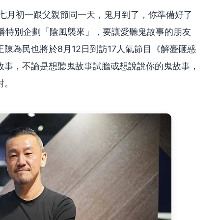
曆七月初一跟父親節同一天，鬼月到了，你準備好了
月直播特別企劃「陰風襲來」，要讓愛聽鬼故事的朋友
陳為民也將於8月12日到訪17人氣節目《解憂砸惑
故事，不論是想聽鬼故事試膽或想說說你的鬼故事，
對。