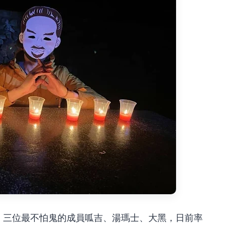
FW」三位最不怕鬼的成員呱吉、湯瑪士、大黑，日前率