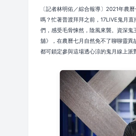
〔記者林明佑／綜合報導〕2021年農
嗎？忙著普渡拜拜之前，17LIVE鬼
們，感受毛骨悚然，陰風來襲。資深鬼王
舖》，在農曆七月自然免不了聊聊靈異
都可鎖定參與這場透心涼的鬼月線上派