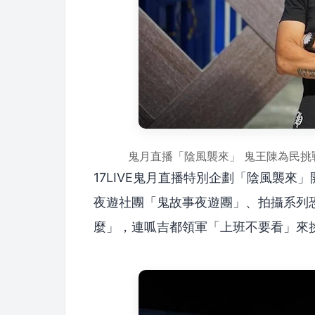
鬼月直播「陰風襲來」 鬼王陳為民挑戰
17LIVE鬼月直播特別企劃「陰風襲來」
夜遊社團「鬼故事夜遊團」、拍攝系列恐怖
麼」，連呱吉都領軍「上班不要看」來