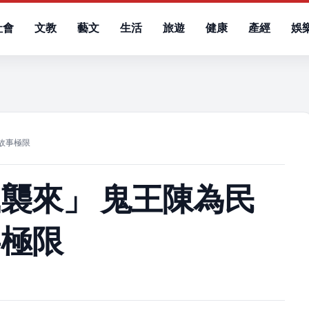
社會
文教
藝文
生活
旅遊
健康
產經
娛
）
故事極限
襲來」 鬼王陳為民
事極限