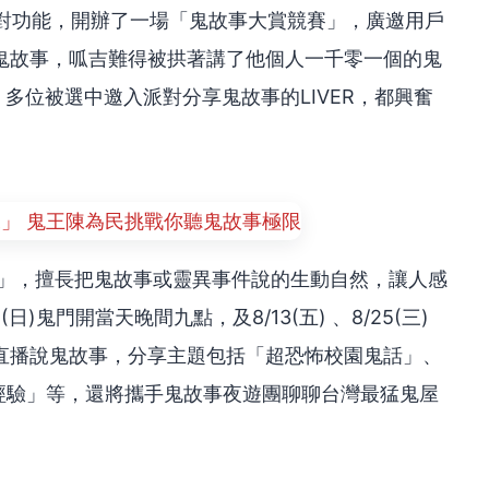
的派對功能，開辦了一場「鬼故事大賞競賽」，廣邀用戶
鬼故事，呱吉難得被拱著講了他個人一千零一個的鬼
事，多位被選中邀入派對分享鬼故事的LIVER，都興奮
老王」，擅長把鬼故事或靈異事件說的生動自然，讓人感
)鬼門開當天晚間九點，及8/13(五) 、8/25(三)
IVE直播說鬼故事，分享主題包括「超恐怖校園鬼話」、
經驗」等，還將攜手鬼故事夜遊團聊聊台灣最猛鬼屋