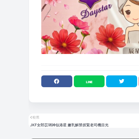
較舊
JKF女郎苡琍神似港星 嫩乳解禁抓緊老司機目光