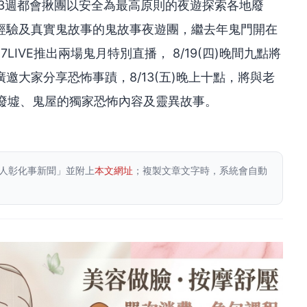
3週都會揪團以安全為最高原則的夜遊探索各地廢
經驗及真實鬼故事的鬼故事夜遊團，繼去年鬼門開在
7LIVE推出兩場鬼月特別直播， 8/19(四)晚間九點將
邀大家分享恐怖事蹟，8/13(五)晚上十點，將與老
關於廢墟、鬼屋的獨家恐怖內容及靈異故事。
人彰化事新聞」並附上
本文網址
；複製文章文字時，系統會自動