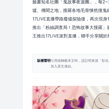
臉書知名社團「鬼故事夜遊團」，每2~
墟、傳聞之地，搜羅各地毛骨悚然撞鬼
17LIVE直播帶路廢墟探險後，再次現身1
推出「粉絲調查局！恐怖故事大搜羅」廣
王推出17LIVE派對直播，聯手分享
版權聲明
引用或轉載本文時，請註明來源「彰化
加入原文連結。