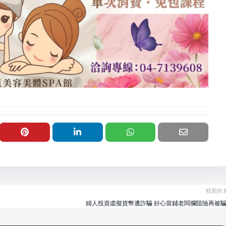
較新的
婦人投資虛擬貨幣遭詐騙 好心當鋪老闆攔阻險再被