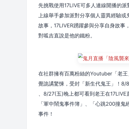
先挑戰使用17LIVE可多人連線開播
上線舉手參加派對分享個人靈異經驗或
故事，17LIVER踴躍參與分享自身故
對呱吉直說是他的鐵粉。
在社群擁有百萬粉絲的Youtuber「
覺詭譎驚悚，受封「新生代鬼王」！8/8(日
、8/27(五)晚上都可看到老王在17L
「軍中鬧鬼事件簿」、「心跳200撞鬼
事件！