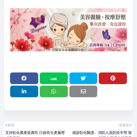
較舊
較新的
支持彰化農產挺農民 行銷有生產履歷
感謝彰化醫護、消防人員防疫辛勞 致