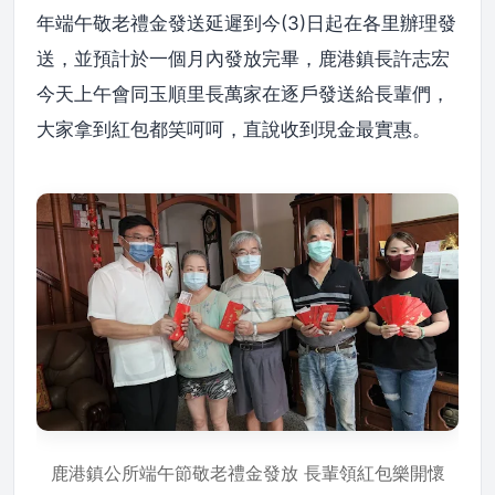
年端午敬老禮金發送延遲到今(3)日起在各里辦理發
送，並預計於一個月內發放完畢，鹿港鎮長許志宏
今天上午會同玉順里長萬家在逐戶發送給長輩們，
大家拿到紅包都笑呵呵，直說收到現金最實惠。
鹿港鎮公所端午節敬老禮金發放 長輩領紅包樂開懷