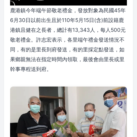
鹿港鎮今年端午節敬老禮金，發放對象為民國45年
6月30日以前出生且於110年5月15日(含)前設籍鹿
港鎮且健在之長者，總計有13,343人，每人500元
敬老禮金。許志宏表示，各里端午禮金發送情況不
同，有的是里長到府發送，有的里採定點發送，如
果鄉親無法在指定時間內領取，最後會由里長或里
幹事專程送到府。