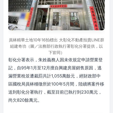
員林精華土地10年16拍標出 大彰化不動產拍賣LINE群
組建奇功（圖／法務部行政執行署彰化分署提供，以
下皆同）
彰化分署表示，朱姓義務人因未依規定申請營業登
記，自95年1月至12月擅自興建房屋銷售原因，逃
漏營業稅並遭裁罰共計1,055萬餘元，經財政部中
區國稅局員林稽徵所於100年5月間，陸續將案件移
送到彰化分署執行，截至目前已執行到230萬元，
尚欠820餘萬元。