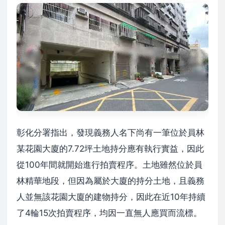
彰化分署指出，發現義務人名下尚有一筆位於員林
某花園大廈的7.72坪土地持分應有執行實益，因此
從100年間就開始進行拍賣程序。土地雖然位於員
林精華地段，但因為屬於大廈的持分土地，且義務
人並無該花園大廈的建物持分，因此在近10年持續
了4輪15次拍賣程序，均因一直無人應買而流標。