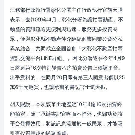
法務部行政執行署彰化分署主任行政執行官胡天賜
表示，去(109)年4月，彰化分署為讓拍賣動產、不
動產的資訊流通更便利與迅速，服務更多投資民
眾，便與彰化縣不動產仲介經紀商業同業公會公私
異業結合，共同成立全國首創「大彰化不動產拍賣
資訊交流平台LINE群組」。因此分署遂在今年4月9
日將這第16次特別變賣程序拍賣公告上傳該平台。
出乎意料的，在同月20日即有第三人願意出價以25
萬6千元應買，也讓承辦的書記官士氣大振。
胡天賜說，本次該筆土地歷經10年4輪16次拍賣終
能拍定，除了承辦書記官喫而不捨外，也歸功於該
平台發揮效用，將該訊息流通於一般民眾，才能吸
引有投資興趣的民眾應買。