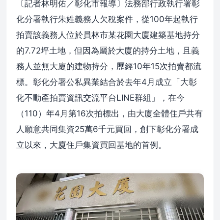
〔記者林明佑／彰化市報導〕法務部行政執行署彰
化分署執行朱姓義務人欠稅案件，從100年起執行
拍賣該義務人位於員林市某花園大廈建築基地持分
的7.72坪土地，但因為屬於大廈的持分土地，且義
務人並無大廈的建物持分，歷經10年15次拍賣都流
標。彰化分署公私異業結合於去年4月成立「大彰
化不動產拍賣資訊交流平台LINE群組」，在今
（110）年4月第16次拍標出，由大廈全體住戶共有
人願意共同集資25萬6千元買回，創下彰化分署成
立以來，大廈住戶集資買回基地的首例。