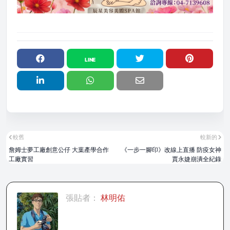
較舊
較新的
詹姆士夢工廠創意公仔 大葉產學合作
《一步一腳印》改線上直播 防疫女神
工廠實習
賈永婕崩潰全紀錄
張貼者：
林明佑