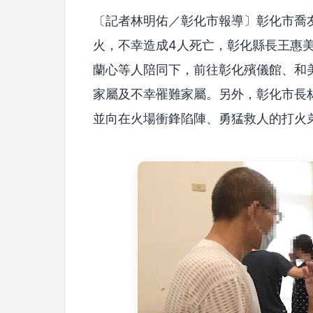
〔記者林明佑／彰化市報導〕彰化市喬友
火，不幸造成4人死亡，彰化縣長王惠美
蘭心等人陪同下，前往彰化殯儀館、和
家屬及不幸罹難家屬。另外，彰化市長
並向在火場衝鋒陷陣、勇猛救人的打火