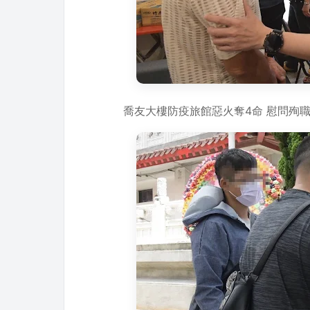
喬友大樓防疫旅館惡火奪4命 慰問殉