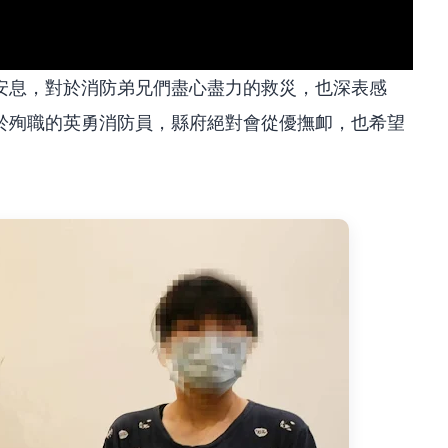
安息，對於消防弟兄們盡心盡力的救災，也深表感
於殉職的英勇消防員，縣府絕對會從優撫卹，也希望