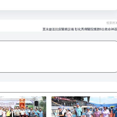
較新的
賈永婕送抗疫醫療設備 彰化秀傳醫院獲贈6台救命神