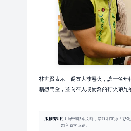
林世賢表示，喬友大樓惡火，讓一名年
贈慰問金，並向在火場衝鋒的打火弟兄
版權聲明
引用或轉載本文時，請註明來源「彰化
加入原文連結。