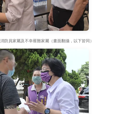
職消防員家屬及不幸罹難家屬（畫面翻攝，以下皆同）