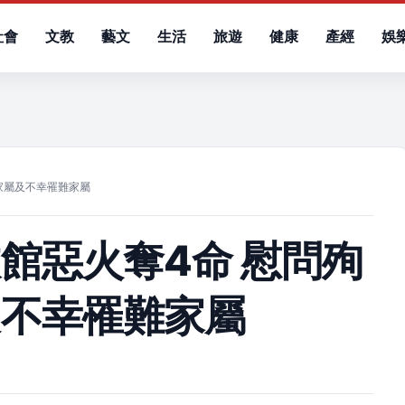
社會
文教
藝文
生活
旅遊
健康
產經
娛
）
家屬及不幸罹難家屬
館惡火奪4命 慰問殉
及不幸罹難家屬