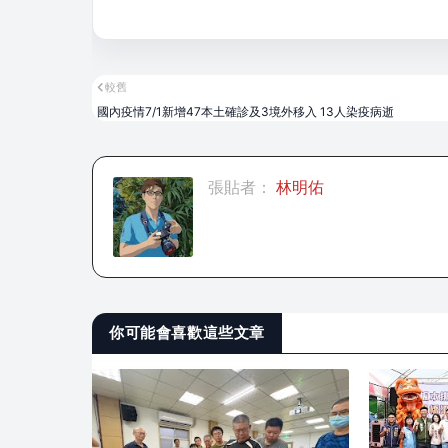
較舊
國內疫情7/1新增47本土確診及3境外移入 13人染疫病逝
張貼者：
林明佑
你可能會喜歡這些文章