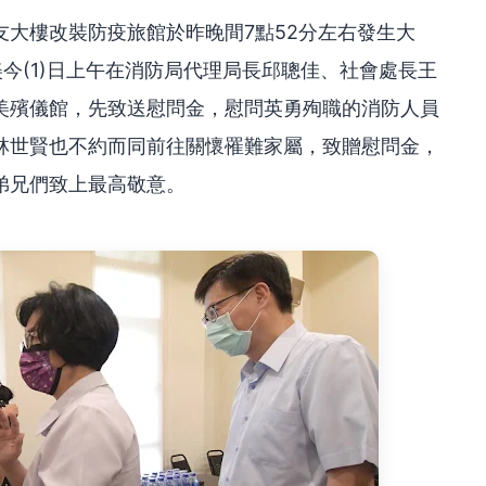
大樓改裝防疫旅館於昨晚間7點52分左右發生大
今(1)日上午在消防局代理局長邱聰佳、社會處長王
美殯儀館，先致送慰問金，慰問英勇殉職的消防人員
林世賢也不約而同前往關懷罹難家屬，致贈慰問金，
弟兄們致上最高敬意。