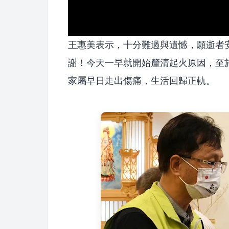
王惠美表示，十分難過與遺憾，願逝者
謝！今天一早就開始釐清起火原因，至
家屬早日走出傷痛，生活回歸正軌。