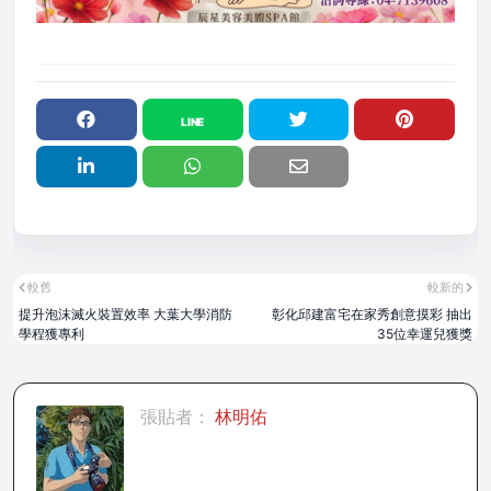
較舊
較新的
提升泡沫滅火裝置效率 大葉大學消防
彰化邱建富宅在家秀創意摸彩 抽出
學程獲專利
35位幸運兒獲獎
張貼者：
林明佑