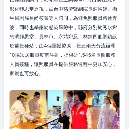
彰化靜思堂巡視，由台中慈濟醫副院長莊淑婷、衛
生局副局長尚筱菁等人陪同，為避免照服員路途奔
波，同時也暴露於感染風險中，縣府分別於秀水鄉
慈濟靜思堂、員林市、永靖鄉及二林鎮四個鄉鎮設
疫苗接種站，由4個團體協助，接連兩天分流辦理
10場次居服員疫苗注射，提供近1,545名長照服務
人員接種，讓照服員在提供服務過程中更加安心，
家屬也可放心。