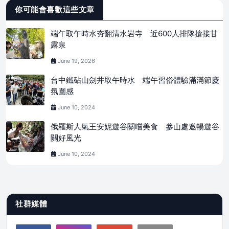
你可能會喜歡這些文章
端午取午時水夯翻清水岩寺 近600人排隊搶接甘
露泉
June 19, 2026
台中鐵砧山劍井取午時水 端午習俗體驗滿滿節慶
氛圍感
June 10, 2024
俄羅斯人氣王安妮遊谷關嚐美食 參山處邀暢遊谷
關好風光
June 10, 2024
社群媒體