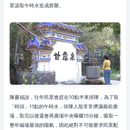
眾汲取午時水造成群聚。
陳慶福說，往年民眾會趕在10點半來排隊，為了取
「時頭」11點的午時水，排隊人龍常常擠滿廟前廣
場，取完以後還會再廣場中央曝曬15分鐘，吸取一
整年磁場最強的陽氣，因此絕對不可能要求民眾配