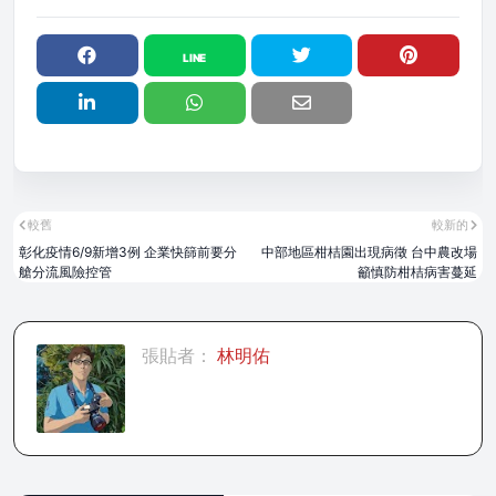
較舊
較新的
彰化疫情6/9新增3例 企業快篩前要分
中部地區柑桔園出現病徵 台中農改場
艙分流風險控管
籲慎防柑桔病害蔓延
張貼者：
林明佑