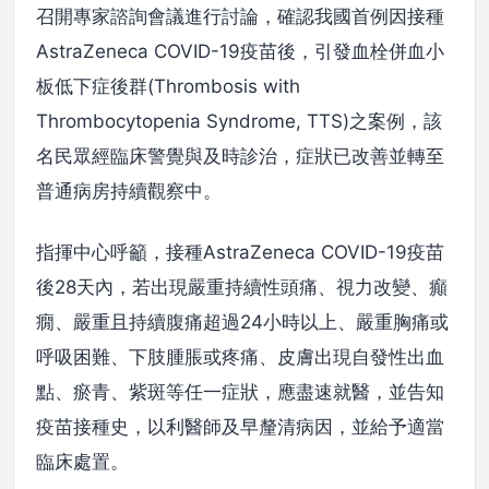
召開專家諮詢會議進行討論，確認我國首例因接種
AstraZeneca COVID-19疫苗後，引發血栓併血小
板低下症後群(Thrombosis with
Thrombocytopenia Syndrome, TTS)之案例，該
名民眾經臨床警覺與及時診治，症狀已改善並轉至
普通病房持續觀察中。
指揮中心呼籲，接種AstraZeneca COVID-19疫苗
後28天內，若出現嚴重持續性頭痛、視力改變、癲
癇、嚴重且持續腹痛超過24小時以上、嚴重胸痛或
呼吸困難、下肢腫脹或疼痛、皮膚出現自發性出血
點、瘀青、紫斑等任一症狀，應盡速就醫，並告知
疫苗接種史，以利醫師及早釐清病因，並給予適當
臨床處置。