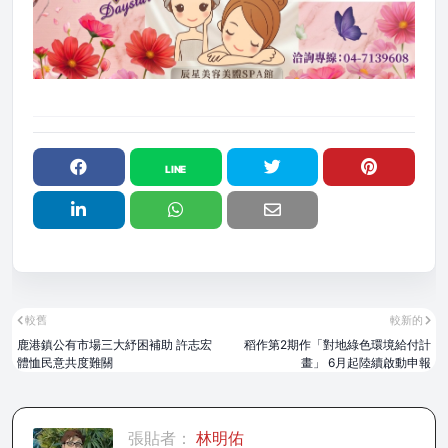
較舊
較新的
鹿港鎮公有市場三大紓困補助 許志宏
稻作第2期作「對地綠色環境給付計
體恤民意共度難關
畫」 6月起陸續啟動申報
張貼者：
林明佑