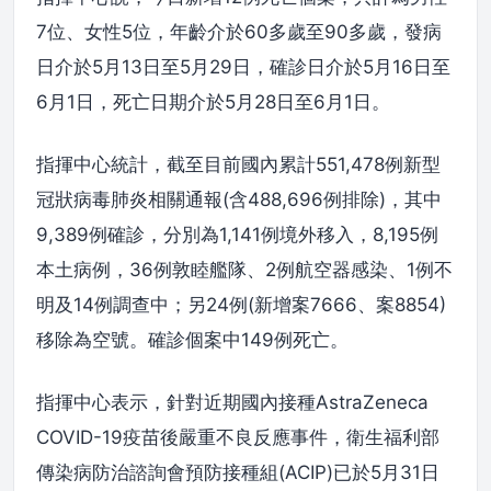
7位、女性5位，年齡介於60多歲至90多歲，發病
日介於5月13日至5月29日，確診日介於5月16日至
6月1日，死亡日期介於5月28日至6月1日。
指揮中心統計，截至目前國內累計551,478例新型
冠狀病毒肺炎相關通報(含488,696例排除)，其中
9,389例確診，分別為1,141例境外移入，8,195例
本土病例，36例敦睦艦隊、2例航空器感染、1例不
明及14例調查中；另24例(新增案7666、案8854)
移除為空號。確診個案中149例死亡。
指揮中心表示，針對近期國內接種AstraZeneca
COVID-19疫苗後嚴重不良反應事件，衛生福利部
傳染病防治諮詢會預防接種組(ACIP)已於5月31日