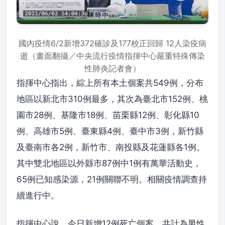
國內疫情6/2新增372確診及177校正回歸 12人染疫病
逝（畫面翻攝／中央流行疫情指揮中心嚴重特殊傳染
性肺炎記者會）
指揮中心指出，綜上所有本土個案共549例，分布
地區以新北市310例最多，其次為臺北市152例、桃
園市28例、基隆市18例、苗栗縣12例、彰化縣10
例、高雄市5例、臺東縣4例、臺中市3例，新竹縣
及臺南市各2例，新竹市、南投縣及花蓮縣各1例。
其中雙北地區以外縣市87例中1例有萬華活動史，
65例已知感染源，21例關聯不明。相關疫情調查持
續進行中。
指揮中心說，今日新增12例死亡個案，共計為男性