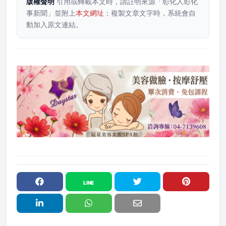
版權聲明
引用或轉載本文時，請註明來源「彰化人彰化
事新聞」並附上
本文網址
；複製文章文字時，系統會自
動加入原文連結。