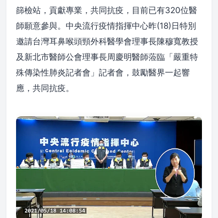
篩檢站，貢獻專業，共同抗疫，目前已有320位醫
師願意參與。中央流行疫情指揮中心昨(18)日特別
邀請台灣耳鼻喉頭頸外科醫學會理事長陳穆寬教授
及新北市醫師公會理事長周慶明醫師蒞臨「嚴重特
殊傳染性肺炎記者會」記者會，鼓勵醫界一起響
應，共同抗疫。