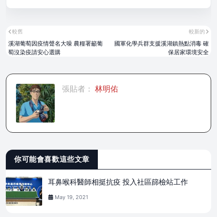
較舊
較新的
溪湖葡萄因疫情聲名大噪 農糧署籲葡
國軍化學兵群支援溪湖鎮熱點消毒 確
萄沒染疫請安心選購
保居家環境安全
張貼者：
林明佑
你可能會喜歡這些文章
耳鼻喉科醫師相挺抗疫 投入社區篩檢站工作
May 19, 2021