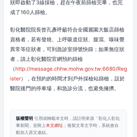
狀即啟動了3線採檢，趕在午夜前篩檢完畢，也完
成了160人篩檢。
彰化醫院院長曾孔彥呼籲符合全國麗園大飯店篩檢
資格者，若有發燒、上呼吸道症狀、腹瀉、嗅味覺
異常等症狀者，可到急診室掛號快篩；如果無症狀
者，請上彰化醫院官網預約篩檢
（
http://message.chhw.mohw.gov.tw:6680/Reg
ister
），在預約的時間才到戶外採檢站篩檢，設於
醫院後門的停車場，和急診分流，也避免擁擠。
版權聲明
引用或轉載本文時，請註明來源「彰化人彰化
事新聞」並附上
本文網址
；複製文章文字時，系統會自
動加入原文連結。