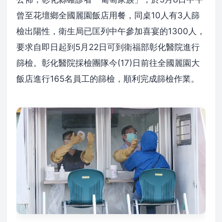
曾至花壇鄉全國麗園飯店用餐，同桌10人有3人篩
檢出陽性，衛生局已匡列中午參加喜宴的1300人，
要求自即日起到5月22日可到衛福部彰化醫院進行
篩檢。彰化醫院採檢團隊今(17)日前往全國麗園大
飯店進行165名員工的篩檢，順利完成篩檢作業。