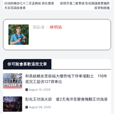
社頭枋橋頭七十二庄迓媽祖 前往鹿港
疫情升溫二級警戒 彰化縣議會實施防
天后宮謁祖進香
疫管制措施
張貼者：
林明佑
你可能會喜歡這些文章
和美鎮糖友里衛福大樓旁地下停車場動土 116年
底完工提供127席車位
August 10, 2026
彰化王功漁火節 連2天海洋音樂會嗨翻王功漁港
August 09, 2026