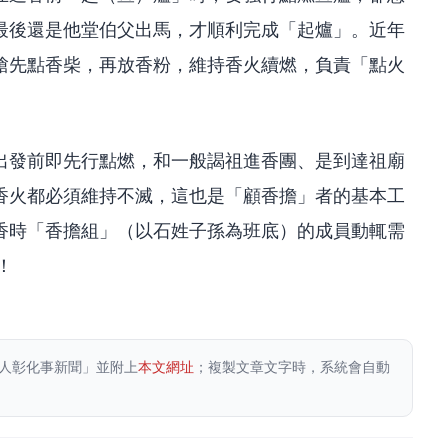
最後還是他堂伯父出馬，才順利完成「起爐」。近年
槍先點香柴，再放香粉，維持香火續燃，負責「點火
出發前即先行點燃，和一般謁祖進香團、是到達祖廟
香火都必須維持不滅，這也是「顧香擔」者的基本工
香時「香擔組」（以石姓子孫為班底）的成員動輒需
！
人彰化事新聞」並附上
本文網址
；複製文章文字時，系統會自動