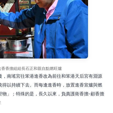
進香香擔組組長石正和親自點燃旺爐
後，南瑤宮往笨港進香改為前往和笨港天后宮有淵源
統得以持續下去。而每逢進香時，放置進香宣爐與燃
聖物」；特殊的是，長久以來，負責護衛香擔-顧香擔
！