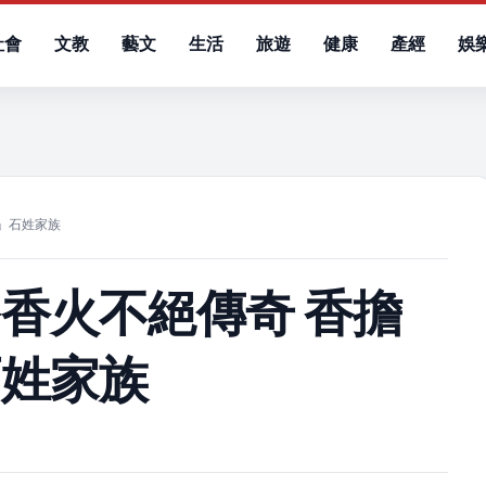
社會
文教
藝文
生活
旅遊
健康
產經
娛
）
」石姓家族
香火不絕傳奇 香擔
石姓家族