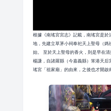
根據《南瑤宮宮志》記載，南瑤宮是於清
地，先建立草茅小祠奉祀天上聖母（媽
始。 至於天上聖母的香火，則是早在清
楊謙，自諸羅縣（今嘉義縣）笨港天后
瑤宮「祖家廟」的由來，之後也才開啟