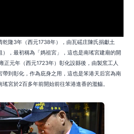
乾隆3年（西元1738年），由瓦磘庄陳氏捐獻土
祖），最初稱為「媽祖宮」，這也是南瑤宮建廟的開
雍正元年（西元1723年）彰化設縣後，由製窯工人
宮帶到彰化，作為庇身之用，這也是笨港天后宮為南
南瑤宮於2百多年前開始前往笨港進香的濫觴。