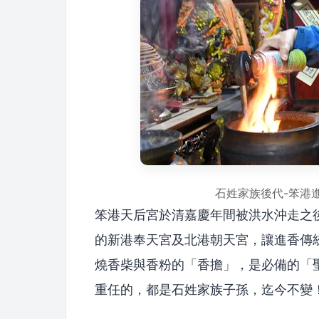
石姓家族後代-笨港
笨港天后宮於清嘉慶年間被洪水沖走之
的新港奉天宮及北港朝天宮，讓進香傳
燒香柴與香粉的「香擔」，是必備的「
重任的，都是石姓家族子孫，迄今不變