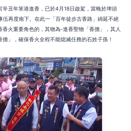
辛丑年笨港進香，已於4月18日啟駕，當晚於埤頭
香隊伍再度南下。在此一「百年徒步古香路」綿延不絕
香香火重要角色的，其物為-進香聖物「香擔」，其人
香擔」，確保香火全程不能熄滅任務的石姓子孫！