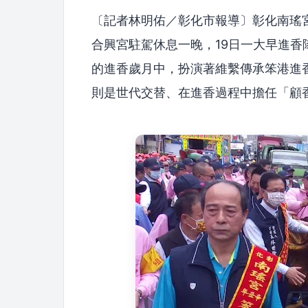
〔記者林明佑／彰化市報導〕彰化南瑤宮
合興宮駐駕休息一晚，19日一大早進
的進香歲月中，扮演著維繫傳承笨港進
則是世代交替、在進香過程中擔任「顧