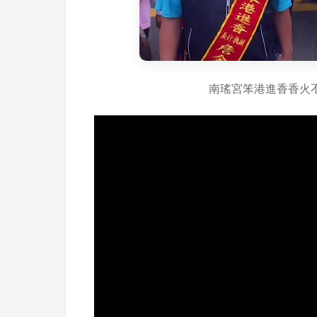
南瑤宮笨港進香香火