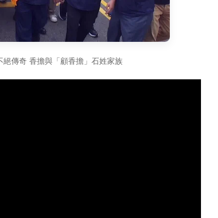
不絕傳奇 香擔與「顧香擔」石姓家族