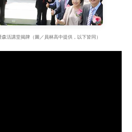
門暨森活講堂揭牌（圖／員林高中提供，以下皆同）