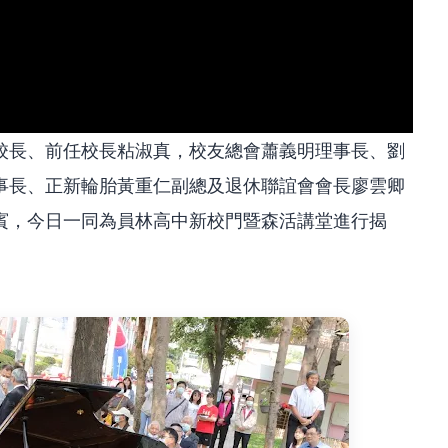
校長、前任校長粘淑真，校友總會蕭義明理事長、劉
事長、正新輪胎黃重仁副總及退休聯誼會會長廖雲卿
賓，今日一同為員林高中新校門暨森活講堂進行揭