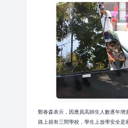
鄭春森表示，因應員高師生人數逐年增多
路上就有三間學校，學生上放學安全是家