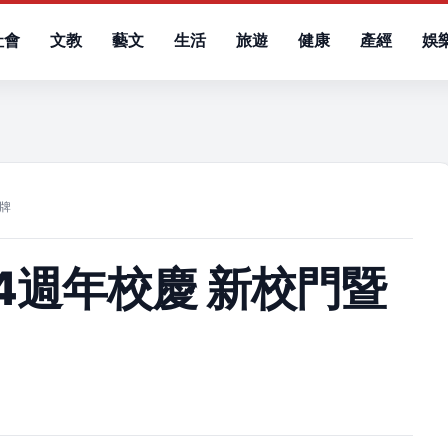
社會
文教
藝文
生活
旅遊
健康
產經
娛
）
牌
4週年校慶 新校門暨