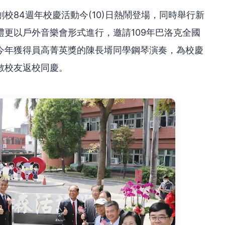
校84週年校慶活動今(10)日熱鬧登場，同時舉行新
更以戶外音樂會形式進行，邀請109年巴洛克全國
今年獲得員高菁英獎的陳長壻同學鋼琴演奏，為校慶
數校友返校同慶。