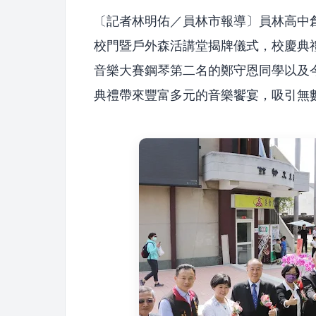
〔記者林明佑／員林市報導〕員林高中創
校門暨戶外森活講堂揭牌儀式，校慶典禮
音樂大賽鋼琴第二名的鄭守恩同學以及
典禮帶來豐富多元的音樂饗宴，吸引無