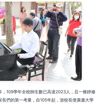
，109學年全校師生數已高達2023人，且一條靜修
長們的第一考量，自105年起，游校長便廣邀大學