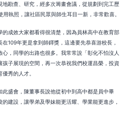
現地勘查、研究，經多次籌畫會議，從規劃到完工歷
取得使用執照，讓社區民眾與師生耳目一新，非常歡喜。
學的成效大家都看得很清楚，因為員林高中在教育部
在109年更是拿到師鐸獎，這邊要先恭喜游校長，
放心，同學的出路也很多。我常常說「彰化不怕沒人
讓孩子展現的空間，再一次恭祝我們校運昌榮，投資
育優秀的人才。
加此盛會，陳董事長說他從初中到高中都是員中畢
校的建設，讓學弟及學妹能更活耀、學業能更進步，