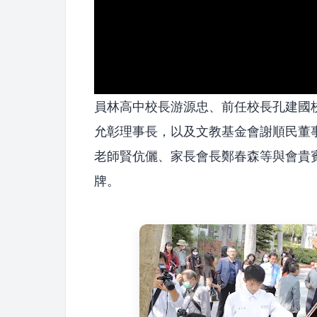
員林高中校長游源忠、前任校長孔建國
允彰理事長，以及文教基金會謝順民董
老師賢伉儷、家長會長鄭春森等與會貴
牌。