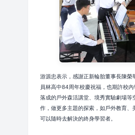
游源忠表示，感謝正新輪胎董事長陳榮華
員林高中84周年校慶祝福，也期許校內
落成的戶外森活講堂、境秀實驗劇場等
作，做更多主題的探索，如戶外教育、
可以隨時去解決的終身學習者。