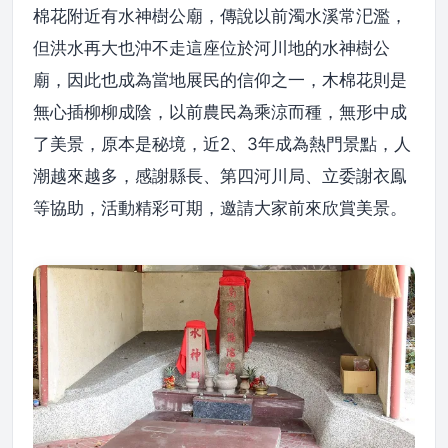
棉花附近有水神樹公廟，傳說以前濁水溪常汜濫，
但洪水再大也沖不走這座位於河川地的水神樹公
廟，因此也成為當地展民的信仰之一，木棉花則是
無心插柳柳成陰，以前農民為乘涼而種，無形中成
了美景，原本是秘境，近2、3年成為熱門景點，人
潮越來越多，感謝縣長、第四河川局、立委謝衣鳯
等協助，活動精彩可期，邀請大家前來欣賞美景。