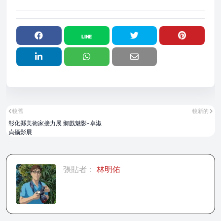
較舊
較新的
彰化縣美術家接力展 鄉戲魅影-卓淑
貞攝影展
張貼者：
林明佑