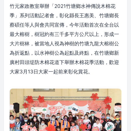
竹元家政教室舉辦「2021竹塘鄉水神傳說木棉花
季」系列活動記者會，彰化縣長王惠美、竹塘鄉長
蔡碩任等人與會共同宣傳，今年活動首次在全台以
最大榕樹，樹冠約有三千多平方公尺以上，形成一
大片樹林，被當地人視為神樹的竹塘九龍大榕樹公
為折返點，以水神樹公為起點及終點，在竹塘鄉新
廣村田頭堤防木棉花道下舉辦木棉花季活動，歡迎
大家3月13日大家一起前來彰化賞花。