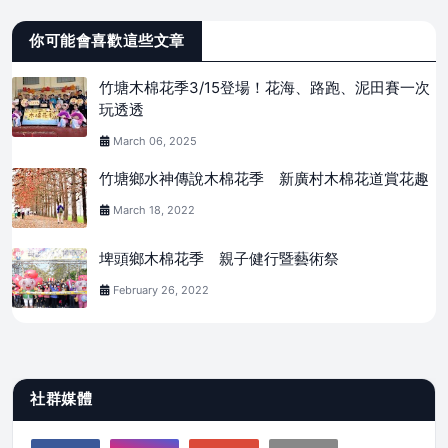
你可能會喜歡這些文章
竹塘木棉花季3/15登場！花海、路跑、泥田賽一次
玩透透
March 06, 2025
竹塘鄉水神傳說木棉花季 新廣村木棉花道賞花趣
March 18, 2022
埤頭鄉木棉花季 親子健行暨藝術祭
February 26, 2022
社群媒體