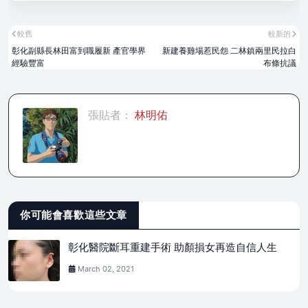
較舊
較新的
彰化副縣長林田富到職履新 產官學界
新建養雞場惹民怨 二林鎮兩里民拉白
經驗豐富
布條抗議
張貼者：
林明佑
你可能會喜歡這些文章
彰化醫院斷耳重建手術 助顏損女再造自信人生
March 02, 2021