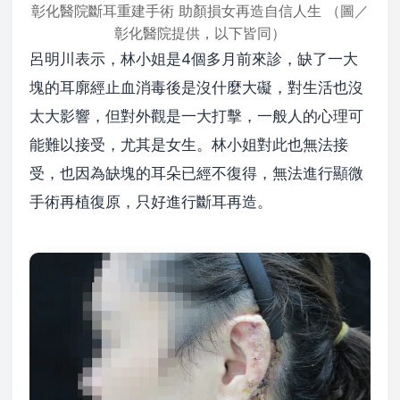
彰化醫院斷耳重建手術 助顏損女再造自信人生 （圖／
彰化醫院提供，以下皆同）
呂明川表示，林小姐是4個多月前來診，缺了一大
塊的耳廓經止血消毒後是沒什麼大礙，對生活也沒
太大影響，但對外觀是一大打擊，一般人的心理可
能難以接受，尤其是女生。林小姐對此也無法接
受，也因為缺塊的耳朵已經不復得，無法進行顯微
手術再植復原，只好進行斷耳再造。