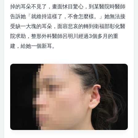
掉的耳朵不見了，畫面怵目驚心，到某醫院時醫師
告訴她「就維持這樣了，不會怎麼樣。」她無法接
受缺一大塊的耳朵，面容悲哀的轉到衛福部彰化醫
院求助，整形外科醫師呂明川經過3個多月的重
建，給她一個新耳。