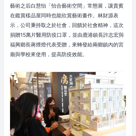
藝術之后白慧怡「怡合藝術空間」常態展，讓貴賓
在鑑賞樣品屋同時也能欣賞藝術畫作。林財源表
示，公司秉持取之於社會，回饋於社會精神，這次
捐贈15萬片醫用防疫口罩，並由鹿港鎮長許志宏與
福興鄉長蔣煙燈代表受贈，來轉發給兩鄉鎮內的宮
廟與學校來使用，提高防疫效能。