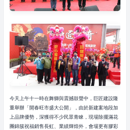
今天上午十一時在舞獅與震撼鼓聲中，巨匠建設隆
重舉辦「開春旺市盛大公開」，由於新建案地段加
上品牌優勢，深獲得不少民眾青睞，現場除擺滿花
團錦簇祝福銷售長虹、業績輝煌外，會場更有膠彩