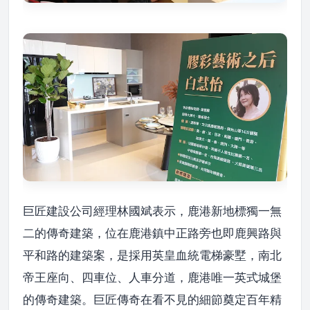
巨匠建設公司經理林國斌表示，鹿港新地標獨一無
二的傳奇建築，位在鹿港鎮中正路旁也即鹿興路與
平和路的建築案，是採用英皇血統電梯豪墅，南北
帝王座向、四車位、人車分道，鹿港唯一英式城堡
的傳奇建築。巨匠傳奇在看不見的細節奠定百年精