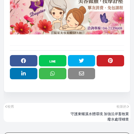
較舊
較新的
守護東螺溪水體環境 加強沿岸畜牧業
廢水處理稽查