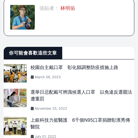
張貼者：
林明佑
你可能會喜歡這些文章
校園自主戴口罩 彰化縣調整防疫措施上路
March 06, 2023
選舉日忌配戴可辨識候選人口罩 以免違反選罷法
遭重罰
November 25, 2022
上銀科技力挺醫護 6千個N95口罩捐贈彰濱秀傳
醫院
July 01, 2022