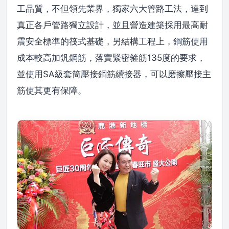
工品質，不但領先業界，獨家六大管路工法，達到
真正各戶管路獨立設計，並且營造建築採用最高耐
震安全標準的筏式基礎，另結構工程上，鋼筋使用
成本較高加釩鋼筋，落實緊密箍筋135度的要求，
並使用SA級套筒壓接鋼筋續接器，可以磨擦壓接主
筋使其更有保障。