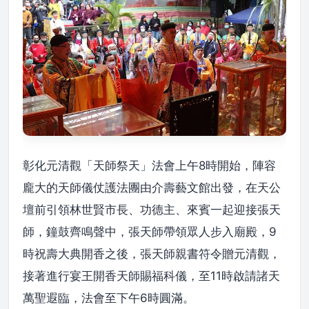
彰化元清觀「天師祭天」法會上午8時開始，陣容
龐大的天師儀仗護法團由介壽藝文館出發，在天公
壇前引領林世賢市長、功德主、來賓一起迎接張天
師，鐘鼓齊鳴聲中，張天師帶領眾人步入廟殿，9
時祝壽大典開香之後，張天師親書符令贈元清觀，
接著進行宴王開香天師賜福科儀，至11時啟請諸天
萬聖遐臨，法會至下午6時圓滿。