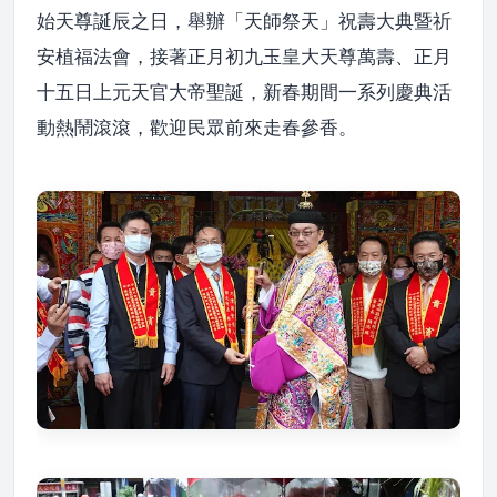
始天尊誕辰之日，舉辦「天師祭天」祝壽大典暨祈
安植福法會，接著正月初九玉皇大天尊萬壽、正月
十五日上元天官大帝聖誕，新春期間一系列慶典活
動熱鬧滾滾，歡迎民眾前來走春參香。