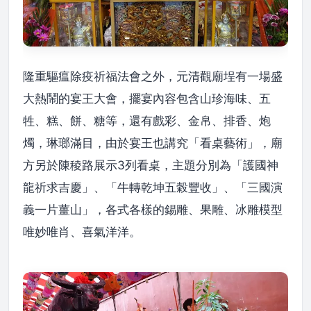
隆重驅瘟除疫祈福法會之外，元清觀廟埕有一場盛
大熱鬧的宴王大會，擺宴內容包含山珍海味、五
牲、糕、餅、糖等，還有戲彩、金帛、排香、炮
燭，琳瑯滿目，由於宴王也講究「看桌藝術」，廟
方另於陳稜路展示3列看桌，主題分別為「護國神
龍祈求吉慶」、「牛轉乾坤五榖豐收」、「三國演
義一片薑山」，各式各樣的錫雕、果雕、冰雕模型
唯妙唯肖、喜氣洋洋。