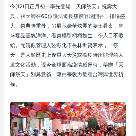
今(12)日正月初一率先登場「天師祭天」祝壽大
典，張天師在60位護法道長簇擁登壇開香，排場盛
大、祭典隆重外，另展示豪華炫麗的宴王看桌，豐
盛宴品喜氣洋洋、看桌模型栩栩如生，令人目不暇
給。元清觀管理人暨彰化市長林世賢表示，「祭
天」是人類歷史上逢重大天災或瘟疫時所辦理的人
道文化活動，現今全球面臨疫情威脅時，舉辦「天
師祭天」別具意義，藉由宗教力量替台灣與世界祈
福。