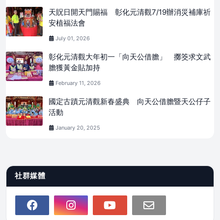
天貺日開天門賜福 彰化元清觀7/19辦消災補庫祈
安植福法會
July 01, 2026
彰化元清觀大年初一「向天公借膽」 擲筊求文武
膽獲黃金貼加持
February 11, 2026
國定古蹟元清觀新春盛典 向天公借膽暨天公仔子
活動
January 20, 2025
社群媒體