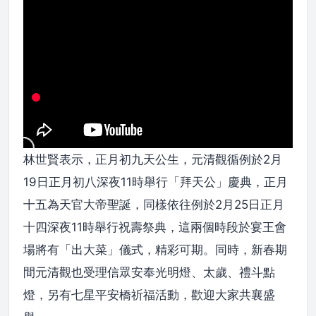
林世賢表示，正月初九天公生，元清觀循例於2月
19日正月初八深夜11時舉行「拜天公」慶典，正月
十五為天官大帝聖誕，同樣依往例於2月25日正月
十四深夜11時舉行祝壽祭典，這兩個時段於宴王會
場將有「出大菜」儀式，精彩可期。同時，新春期
間元清觀也受理信眾安奉光明燈、太歲、禮斗點
燈，另有七星平安橋祈福活動，歡迎大家共襄盛