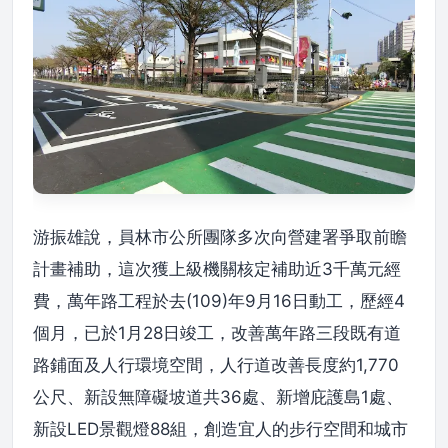
游振雄說，員林市公所團隊多次向營建署爭取前瞻
計畫補助，這次獲上級機關核定補助近3千萬元經
費，萬年路工程於去(109)年9月16日動工，歷經4
個月，已於1月28日竣工，改善萬年路三段既有道
路鋪面及人行環境空間，人行道改善長度約1,770
公尺、新設無障礙坡道共36處、新增庇護島1處、
新設LED景觀燈88組，創造宜人的步行空間和城市