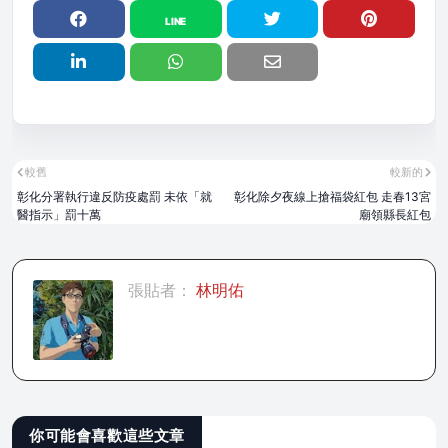
較舊
較新的
彰化分署執行違反防疫處罰 未依「就
彰化除夕夜線上搶福袋紅包 走春13宮
醫指示」罰十萬
廟領縣長紅包
張貼者：
林明佑
你可能會喜歡這些文章