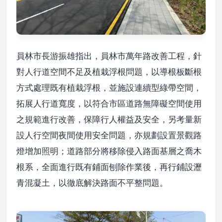
員林市長游振雄指出，員林市萬年路改善工程，針
對人行道空間不足及植栽浮根問題，以導根板斷根
方式處理既有植栽浮根，並施設連續型綠帶空間，
拓展人行道寬度，以符合市區道路無障礙空間使用
之規範進行改善，保障行人權益及安全，另考量新
設人行空間夜間使用安全問題，亦規劃設置景觀路
燈增加照明；道路部分將移除侵入路面基層之喬木
根系，全面進行既有鋪面刨除作業後，再行鋪設瀝
青混凝土，以徹底解決路面不平整問題。