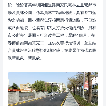
段，除沿著萬年圳兩側道路商家民宅林立且緊鄰市
場及員林公園，係為員林市精華地段，具有都市藍
帶之功能，因小葉欖仁浮根問題損壞道路，不但造
成路面龜裂，也易有用路人打滑受傷的風險，員林
市公所去年展開人行道改善工程，歷經4個月，在
春節前如期如質完工，提供友善行走環境，並且結
合員林燈會沿線懸掛彩繪燈籠，在農曆年前帶給民
眾新氣象、新風貌。