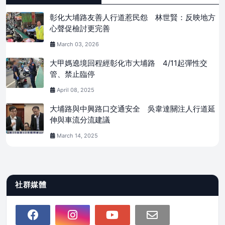
彰化大埔路友善人行道惹民怨 林世賢：反映地方
心聲促檢討更完善
March 03, 2026
大甲媽遶境回程經彰化市大埔路 4/11起彈性交
管、禁止臨停
April 08, 2025
大埔路與中興路口交通安全 吳韋達關注人行道延
伸與車流分流建議
March 14, 2025
社群媒體