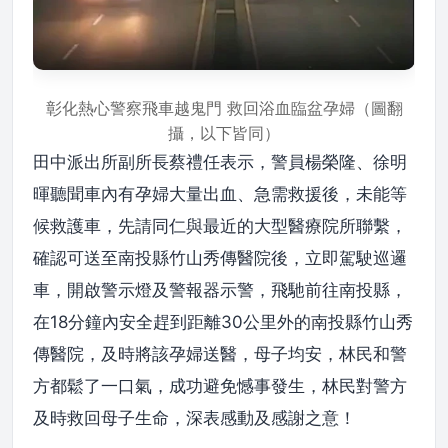
彰化熱心警察飛車越鬼門 救回浴血臨盆孕婦（圖翻
攝，以下皆同）
田中派出所副所長蔡禮任表示，警員楊榮隆、徐明
暉聽聞車內有孕婦大量出血、急需救援後，未能等
候救護車，先請同仁與最近的大型醫療院所聯繫，
確認可送至南投縣竹山秀傳醫院後，立即駕駛巡邏
車，開啟警示燈及警報器示警，飛馳前往南投縣，
在18分鐘內安全趕到距離30公里外的南投縣竹山秀
傳醫院，及時將該孕婦送醫，母子均安，林民和警
方都鬆了一口氣，成功避免憾事發生，林民對警方
及時救回母子生命，深表感動及感謝之意！