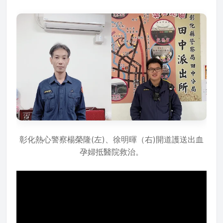
彰化熱心警察楊榮隆(左)、徐明暉（右)開道護送出血
孕婦抵醫院救治。