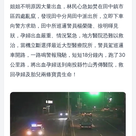
姐姐不明原因大量出血，林民心急如焚在田中鎮市
區四處亂竄，發現田中分局田中派出所，立即下車
向警方求助，田中所巡邏警員楊榮隆、徐明暉見
狀，孕婦出血嚴重、情況緊急，地方醫院恐難以救
治，當機立斷選擇最近大型醫療院所，警員駕巡邏
車開路，一路鳴警報飛馳，短短18分鐘內，跑了30
公里路，將出血孕婦送到南投縣竹山秀傳醫院，救
回孕婦及胎兒兩條寶貴生命！