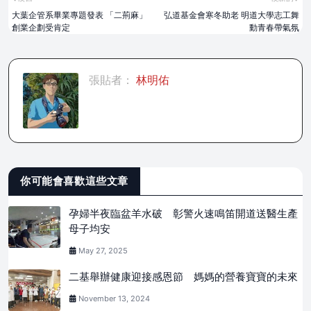
大葉企管系畢業專題發表 「二荊麻」
弘道基金會寒冬助老 明道大學志工舞
創業企劃受肯定
動青春帶氣氛
張貼者：
林明佑
你可能會喜歡這些文章
孕婦半夜臨盆羊水破 彰警火速鳴笛開道送醫生產
母子均安
May 27, 2025
二基舉辦健康迎接感恩節 媽媽的營養寶寶的未來
November 13, 2024