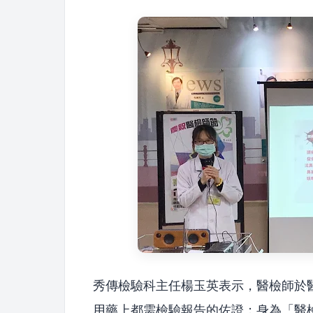
秀傳檢驗科主任楊玉英表示，醫檢師於
用藥上都需檢驗報告的佐證；身為「醫