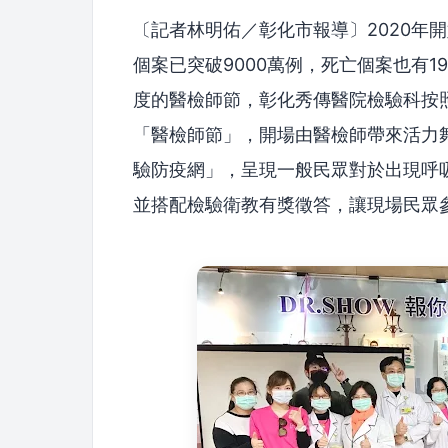
〔記者林明佑／彰化市報導〕2020年
個案已突破9000萬例，死亡個案也有1
度的醫檢師節，彰化秀傳醫院檢驗科按
「醫檢師節」，開場由醫檢師帶來活力
驗防疫網」，呈現一般民眾對於出現呼
並搭配檢驗衛教有獎徵答，讓現場民眾