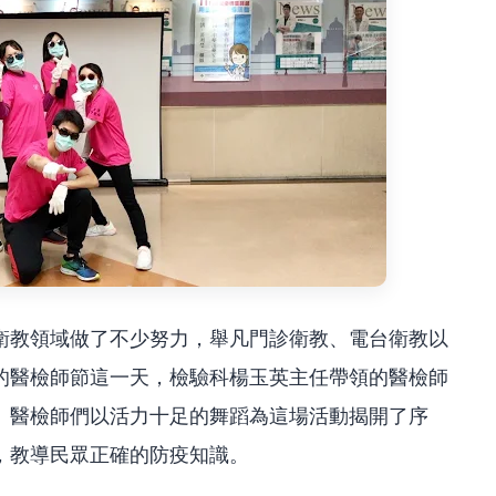
衛教領域做了不少努力，舉凡門診衛教、電台衛教以
的醫檢師節這一天，檢驗科楊玉英主任帶領的醫檢師
。醫檢師們以活力十足的舞蹈為這場活動揭開了序
，教導民眾正確的防疫知識。