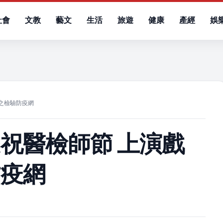
社會
文教
藝文
生活
旅遊
健康
產經
娛
）
之檢驗防疫網
祝醫檢師節 上演戲
防疫網