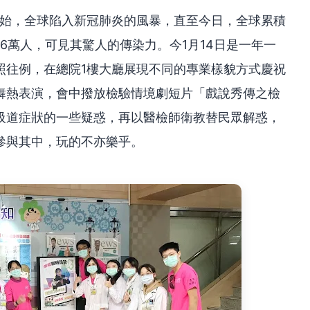
開始，全球陷入新冠肺炎的風暴，直至今日，全球累積
96萬人，可見其驚人的傳染力。今1月14日是一年一
照往例，在總院1樓大廳展現不同的專業樣貌方式慶祝
舞熱表演，會中撥放檢驗情境劇短片「戲說秀傳之檢
吸道症狀的一些疑惑，再以醫檢師衛教替民眾解惑，
參與其中，玩的不亦樂乎。