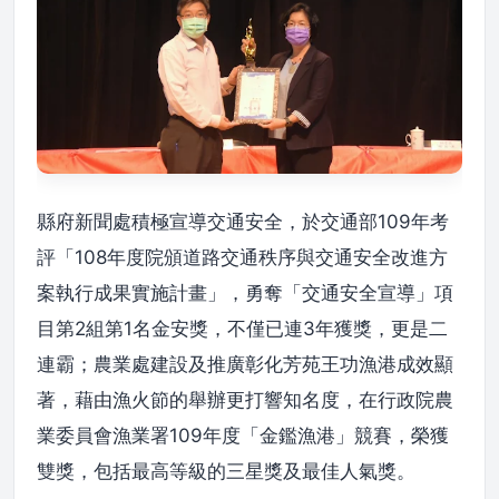
縣府新聞處積極宣導交通安全，於交通部109年考
評「108年度院頒道路交通秩序與交通安全改進方
案執行成果實施計畫」，勇奪「交通安全宣導」項
目第2組第1名金安獎，不僅已連3年獲獎，更是二
連霸；農業處建設及推廣彰化芳苑王功漁港成效顯
著，藉由漁火節的舉辦更打響知名度，在行政院農
業委員會漁業署109年度「金鑑漁港」競賽，榮獲
雙獎，包括最高等級的三星獎及最佳人氣獎。