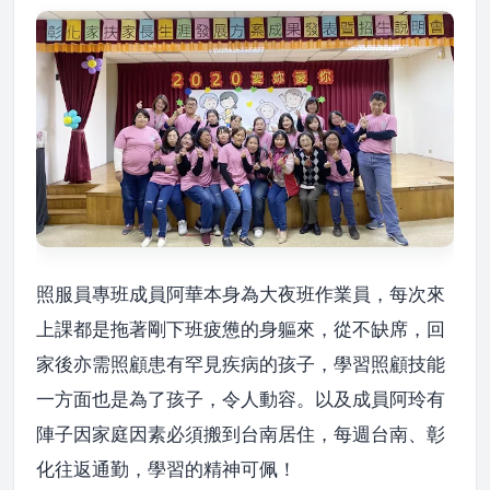
照服員專班成員阿華本身為大夜班作業員，每次來
上課都是拖著剛下班疲憊的身軀來，從不缺席，回
家後亦需照顧患有罕見疾病的孩子，學習照顧技能
一方面也是為了孩子，令人動容。以及成員阿玲有
陣子因家庭因素必須搬到台南居住，每週台南、彰
化往返通勤，學習的精神可佩！