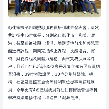
彰化家扶第四屆照顧服務員培訓成果發表會，這次
共計招生15位家長，分別來自彰化市、和美、鹿
港，甚至遠從社頭、溪湖、埔鹽等地前來和美兒童
館進行課程，期間完成線上課程、技能培育、實
習、財務課程及團體力建構、面試實務演練等課
程，且近四年已培訓65位家長及青年領有照服員結
業證書，39位考取證照，30位分別於醫院、機
構、社區及長照基金會等相關單位從事照顧服務
員，今年更有4名歷屆成員前往仁德醫護管理專科
學校持續進修課程，增進自己職涯選擇。