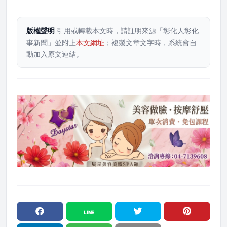
版權聲明
引用或轉載本文時，請註明來源「彰化人彰化
事新聞」並附上
本文網址
；複製文章文字時，系統會自
動加入原文連結。