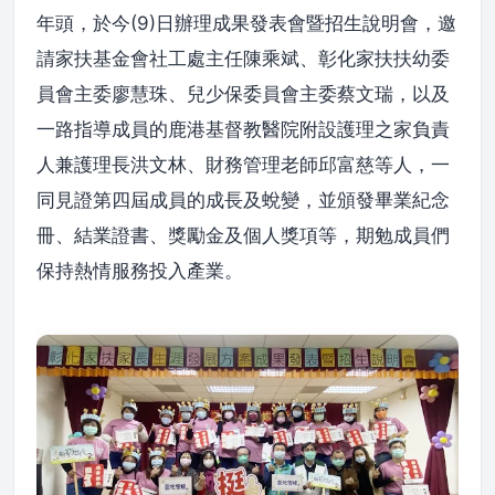
年頭，於今(9)日辦理成果發表會暨招生說明會，邀
請家扶基金會社工處主任陳乘斌、彰化家扶扶幼委
員會主委廖慧珠、兒少保委員會主委蔡文瑞，以及
一路指導成員的鹿港基督教醫院附設護理之家負責
人兼護理長洪文林、財務管理老師邱富慈等人，一
同見證第四屆成員的成長及蛻變，並頒發畢業紀念
冊、結業證書、獎勵金及個人獎項等，期勉成員們
保持熱情服務投入產業。