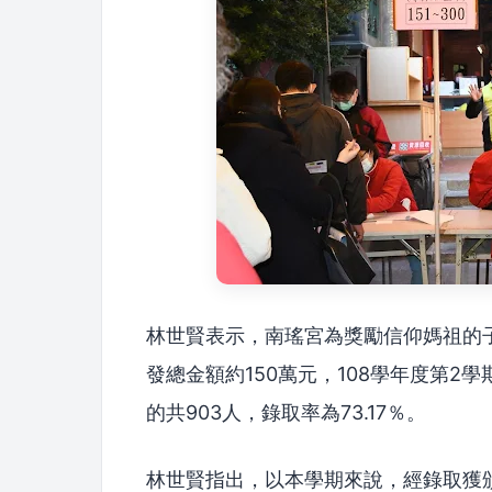
林世賢表示，南瑤宮為獎勵信仰媽祖的
發總金額約150萬元，108學年度第2
的共903人，錄取率為73.17％。
林世賢指出，以本學期來說，經錄取獲頒