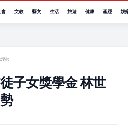
社會
文教
藝文
生活
旅遊
健康
產經
娛
）
助弱勢
徒子女獎學金 林世
弱勢