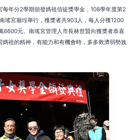
每年分2學期頒發媽祖信徒獎學金，108學年度第2
南瑤宮廟埕舉行，獲獎者共903人，每人分獲1200
6萬6600元。南瑤宮管理人市長林世賢向獲獎者恭喜
習媽祖的精神，有能力和有機會時，多多救濟弱勢族