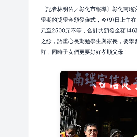
〔記者林明佑／彰化市報導〕彰化南瑤宮
學期的獎學金頒發儀式，今(9)日上午在
元至2500元不等，合計共頒發金額14
之餘，語重心長期勉學生與家長，要學
群，同時子女們更要好好孝順父母！