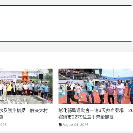
水及護岸橋梁 解決大村、
彰化縣民運動會一連3天熱血登場 2
題
鄉鎮市2279位選手齊聚競技
2026
August 05, 2026