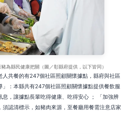
萊豬為縣民健康把關（圖／彰縣府提供，以下皆同）
人共餐的有247個社區照顧關懷據點，縣府與社區
」：本縣共有247個社區照顧關懷據點提供餐飲服
息，讓據點長輩吃得健康、吃得安心 ； 「加強辨
，須認清標示，如豬肉來源，至餐廳用餐需注意店家