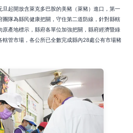
元旦起開放含萊克多巴胺的美豬（萊豬）進口，第一
府團隊為縣民健康把關，守住第二道防線，針對縣轄
肉原產地標示，縣府各單位加強把關，縣府經濟暨綠
各轄管市場，各公所已全數完成縣內28處公有市場豬