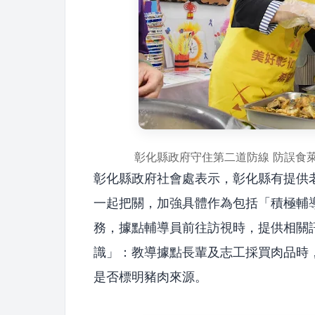
彰化縣政府守住第二道防線 防誤食
彰化縣政府社會處表示，彰化縣有提供老
一起把關，加強具體作為包括「積極輔導
務，據點輔導員前往訪視時，提供相關訊
識」：教導據點長輩及志工採買肉品時
是否標明豬肉來源。