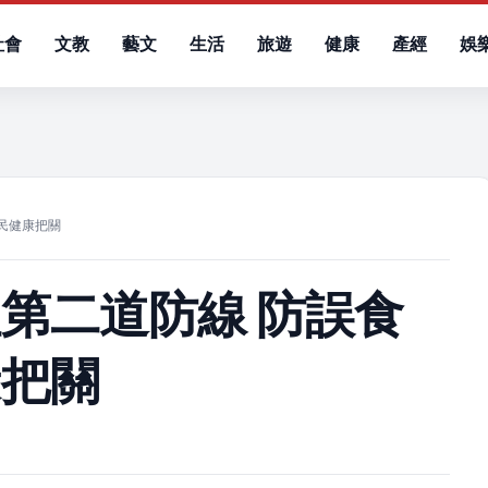
社會
文教
藝文
生活
旅遊
健康
產經
娛
）
民健康把關
第二道防線 防誤食
康把關