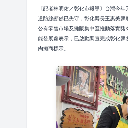
〔記者林明佑／彰化市報導〕台灣今年
道防線顯然已失守，彰化縣長王惠美縣
公有零售市場及攤販集中區推動落實豬
能發展處表示，已啟動調查完成彰化縣
肉攤商標示。