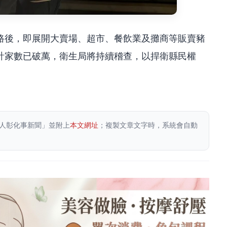
路後，即展開大賣場、超市、餐飲業及攤商等販賣豬
計家數已破萬，衛生局將持續稽查，以捍衛縣民權
人彰化事新聞」並附上
本文網址
；複製文章文字時，系統會自動