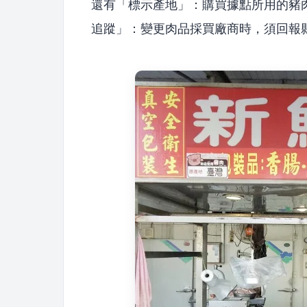
還有「標示產地」：購買據點所用的豬
追蹤」：變更肉品採買廠商時，須回報