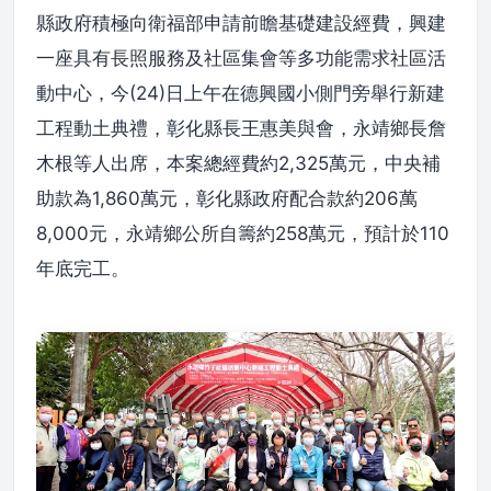
縣政府積極向衛福部申請前瞻基礎建設經費，興建
一座具有長照服務及社區集會等多功能需求社區活
動中心，今(24)日上午在德興國小側門旁舉行新建
工程動土典禮，彰化縣長王惠美與會，永靖鄉長詹
木根等人出席，本案總經費約2,325萬元，中央補
助款為1,860萬元，彰化縣政府配合款約206萬
8,000元，永靖鄉公所自籌約258萬元，預計於110
年底完工。