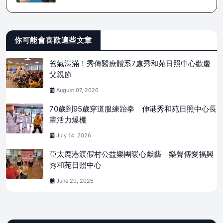
你可能會喜歡這些文章
爸氣滿滿！秀傳醫療體系7處秀和苑日照中心歡慶
父親節
August 07, 2026
70歲到95歲穿道服練跆拳 伸港秀和苑日照中心長
輩活力爆棚
July 14, 2026
亞太鹿港渡假村公益樂團暖心獻藝 樂聲傳愛福興
秀和苑日照中心
June 29, 2026