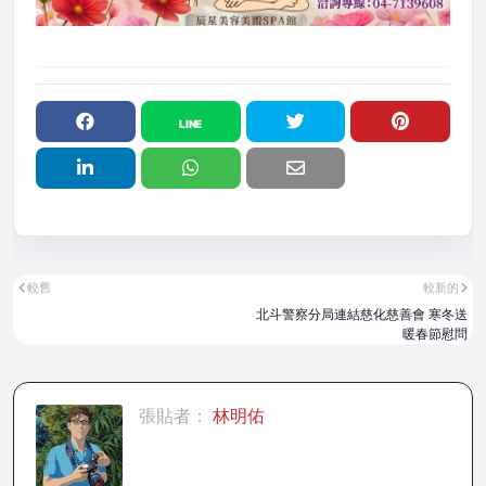
較舊
較新的
北斗警察分局連結慈化慈善會 寒冬送
暖春節慰問
張貼者：
林明佑