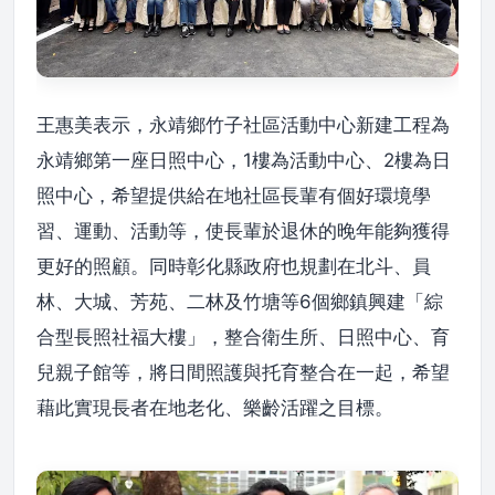
王惠美表示，永靖鄉竹子社區活動中心新建工程為
永靖鄉第一座日照中心，1樓為活動中心、2樓為日
照中心，希望提供給在地社區長輩有個好環境學
習、運動、活動等，使長輩於退休的晚年能夠獲得
更好的照顧。同時彰化縣政府也規劃在北斗、員
林、大城、芳苑、二林及竹塘等6個鄉鎮興建「綜
合型長照社福大樓」，整合衛生所、日照中心、育
兒親子館等，將日間照護與托育整合在一起，希望
藉此實現長者在地老化、樂齡活躍之目標。