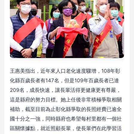
王惠美指出，近年來人口老化速度驟增，108年彰
化縣百歲長者有147名，但是109年百歲長者已達
209名，成長快速，讓長輩活得更健康更有尊嚴，
這是縣府的努力目標。她上任後非常積極爭取相關
補助，截至目前為止彰化縣爭取的長照經費已逾全
國十分之一強，同時縣府也希望每村里都有一個社
區關懷據點，就近照顧長輩，使長輩們在此學習活