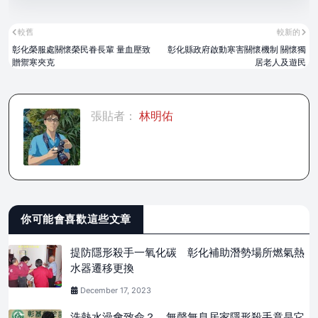
較舊
較新的
彰化榮服處關懷榮民眷長輩 量血壓致
彰化縣政府啟動寒害關懷機制 關懷獨
贈禦寒夾克
居老人及遊民
張貼者：
林明佑
你可能會喜歡這些文章
提防隱形殺手一氧化碳 彰化補助潛勢場所燃氣熱
水器遷移更換
December 17, 2023
洗熱水澡會致命？ 無聲無息居家隱形殺手竟是它