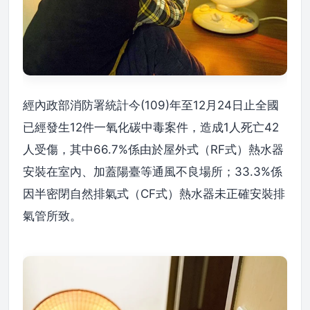
經內政部消防署統計今(109)年至12月24日止全國
已經發生12件一氧化碳中毒案件，造成1人死亡42
人受傷，其中66.7%係由於屋外式（RF式）熱水器
安裝在室內、加蓋陽臺等通風不良場所；33.3%係
因半密閉自然排氣式（CF式）熱水器未正確安裝排
氣管所致。