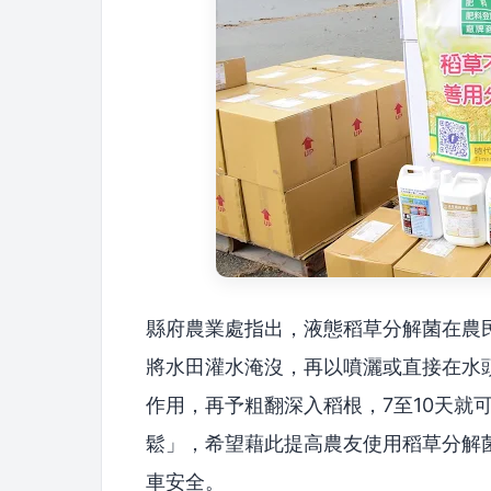
縣府農業處指出，液態稻草分解菌在農
將水田灌水淹沒，再以噴灑或直接在水
作用，再予粗翻深入稻根，7至10天就
鬆」，希望藉此提高農友使用稻草分解
車安全。