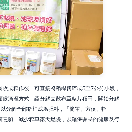
民收成稻作後，可直接將稻桿切碎成5至7公分小段，
頭處滴灌方式，讓分解菌散布至整片稻田，開始分解
可以分解全部稻桿成為肥料，「簡單、方便、輕
菌意願，減少稻草露天燃燒，以確保縣民的健康及行