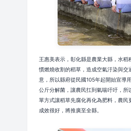
王惠美表示，彰化縣是農業大縣，水稻種
慣燃燒收割的稻草，造成空氣汙染與交通
意，所以縣府從民國105年起開始宣導
公斤分解菌，讓農民扛到氣喘吁吁，所
單方式讓稻草先腐化再化為肥料，農民
成效很好，將推廣至全縣。