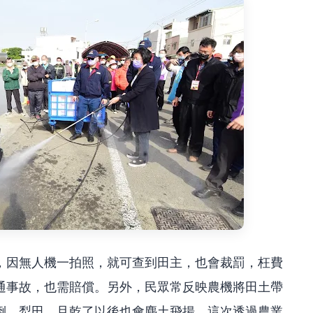
，因無人機一拍照，就可查到田主，也會裁罰，枉費
通事故，也需賠償。另外，民眾常反映農機將田土帶
倒、犁田，且乾了以後也會塵土飛揚，這次透過農業