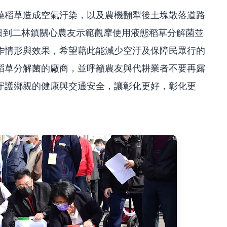
燒稻草造成空氣汙染，以及農機翻犁後土塊散落道路
)日到二林鎮關心農友示範觀摩使用液態稻草分解菌並
作情形與效果，希望藉此能減少空汙及保障民眾行的
稻草分解菌的廠商，並呼籲農友與代耕業者不要再露
守護鄉親的健康與交通安全，讓彰化更好，彰化更