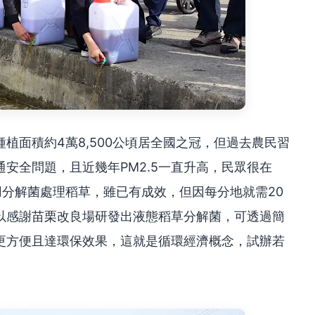
植面積約4萬8,500公頃居全國之冠，但過去農民習
安全問題，且近幾年PM2.5一直升高，民眾很在
用分解菌處理稻草，雖已有成效，但因每分地就需20
以感謝苗栗改良場研發出液態稻草分解菌，可透過簡
更方便且達環保效果，這就是循環經濟概念，試辦若