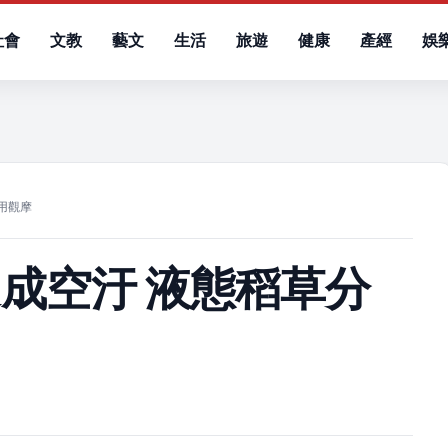
社會
文教
藝文
生活
旅遊
健康
產經
娛
）
用觀摩
成空汙 液態稻草分