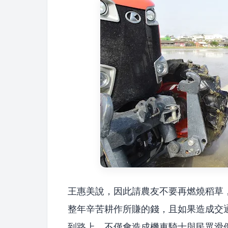
王惠美說，因此請農友不要再燃燒稻草
整年辛苦耕作所賺的錢，且如果造成交
到路上，不僅會造成機車騎士與民眾滑