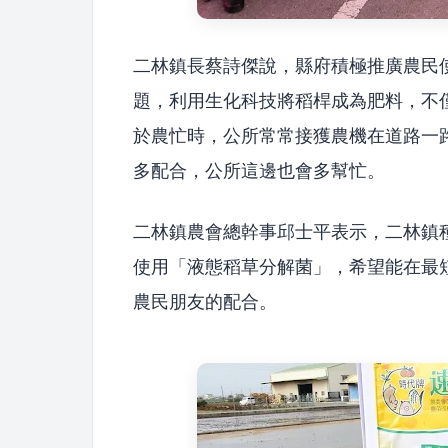
二林鎮長蔡詩傑說，縣府積極推廣農民
題，利用生化科技將稻桿成為肥料，不
於農忙時，公所常常接獲農機在道路一
多配合，公所這邊也會多幫忙。
二林鎮農會總幹事邱士平表示，二林鎮
使用「液態稻草分解菌」，希望能在最
農民朋友的配合。