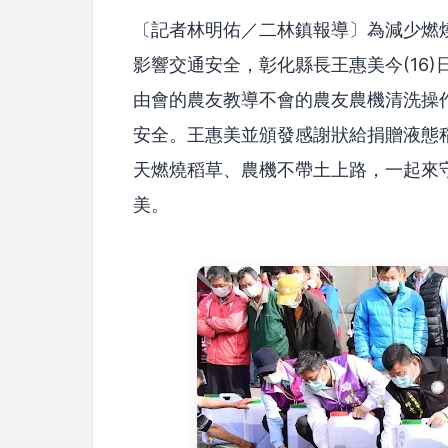
〔記者林明佑／二林鎮報導〕為減少燃
影響交通安全，彰化縣長王惠美今(16
由會的農友教導不會的農友農機清洗操
安全。王惠美並頒發感謝狀給捐贈液態
天燃燒稻草、農機不帶土上路，一起來
美。