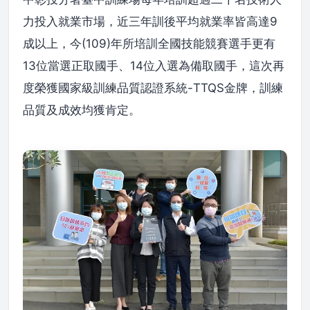
力投入就業市場，近三年訓後平均就業率皆高達9
成以上，今(109)年所培訓全國技能競賽選手更有
13位當選正取國手、14位入選為備取國手，這次再
度榮獲國家級訓練品質認證系統-TTQS金牌，訓練
品質及成效均獲肯定。