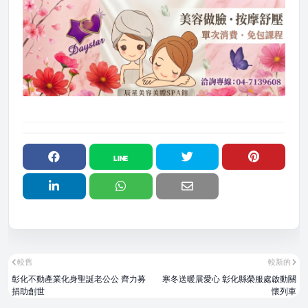
較舊
較新的
彰化不動產業化身聖誕老公公 齊力募
寒冬送暖展愛心 彰化縣榮服處啟動關
捐助創世
懷列車