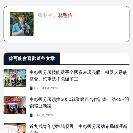
張貼者：
林明佑
你可能會喜歡這些文章
中彰投分署技能選手全國賽表現亮眼 機器人系統
整合、汽車技術包辦前三
August 04, 2026
中彰投分署續推5050就業網絡合作計畫 助45+開
創職涯新路
July 31, 2026
近九成青年想跨域發展 中彰投分署助布局職涯新
方向