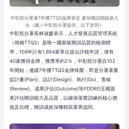
中彰投分署連7年獲TTQS金牌肯定 參加職訓開啟新人
生（圖／中彰投分署提供，以下皆同）
中彰投分署長林淑媛表示，人才發展品質管理系統
（簡稱TTQS）是唯一國家級辦訓品質的檢測標
準，108年計有1,894家單位提出評核申請，僅有
40家獲得金牌，獲獎率約2％，中彰投分署自102
年開始，連續7年獲TTQS金牌殊榮，即是分署著重
從計畫(Plan)、設計(Design)、執行(Do)、查核
(Review)、成果評估(Outcome)等PDDRO五構面
來評估辦訓能力及品質，以確保落實訓練的核心價
值及目標，辦訓成效深獲轄區業界認同。