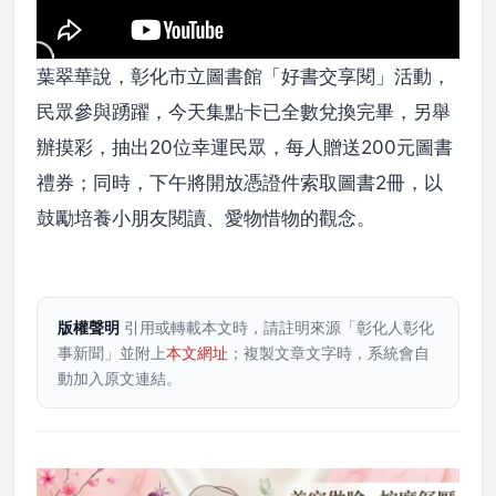
葉翠華說，彰化市立圖書館「好書交享閱」活動，
民眾參與踴躍，今天集點卡已全數兌換完畢，另舉
辦摸彩，抽出20位幸運民眾，每人贈送200元圖書
禮券；同時，下午將開放憑證件索取圖書2冊，以
鼓勵培養小朋友閱讀、愛物惜物的觀念。
版權聲明
引用或轉載本文時，請註明來源「彰化人彰化
事新聞」並附上
本文網址
；複製文章文字時，系統會自
動加入原文連結。