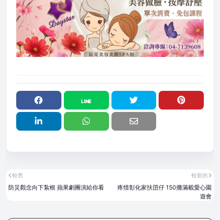
較舊
較新的
防災觀念向下紮根 蘋果劇團演給你看
疼惜彰化家扶囝仔 150攤滿載愛心園
遊會