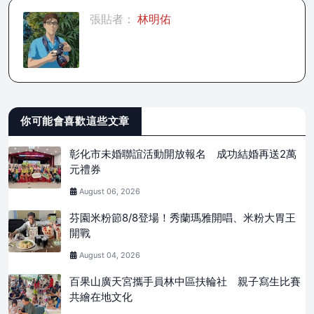
張貼者：
林明佑
你可能會喜歡這些文章
彰化市未婚聯誼活動開放報名 成功結婚再送2萬
元禮券
August 06, 2026
芬園米粉節8/8登場！秀蘭瑪雅開唱、米粉大胃王
開戰
August 04, 2026
百果山廣天宮攜手員林中區扶輪社 親子寫生比賽
共繪在地文化