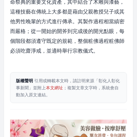
命祭典的重要文化資產，其中結合了木雕與漆藝，
這種技藝在傳統上大多都是藉由父親教授兒子或其
他男性晚輩的方式進行傳承。其製作過程相當縝密
而嚴格；從一開始的開斧到完成後的開光點眼，每
個階段都須遵守既定的規範，整個粧佛過程粧佛師
必須吃齋淨戒，並適時舉行宗教儀式。
版權聲明
引用或轉載本文時，請註明來源「彰化人彰化
事新聞」並附上
本文網址
；複製文章文字時，系統會自
動加入原文連結。