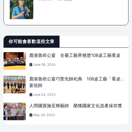
你可能會喜歡這些文章
鹿港魯班公宴 全臺工藝界翹楚108桌工藝看桌
June 08, 2024
鹿港魯班公宴巧聖先師祀典 108桌工藝「看桌」
宴祖師
June 24, 2023
人間國寶施至輝藝師 榮獲國家文化資產保存獎
May 29, 2023