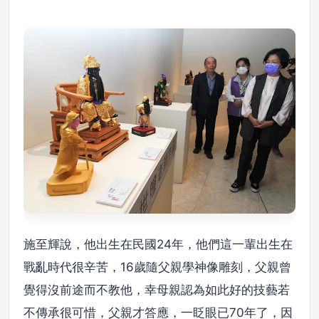
施至輝說，他出生在民國24年，他們這一輩出生在
戰亂時代很辛苦，16歲隨父親學神像雕刻，父親曾
覺得沒前途而不教他，幸母親認為如此好的技藝若
不傳承很可惜，父親才答應，一眨眼已70年了，因