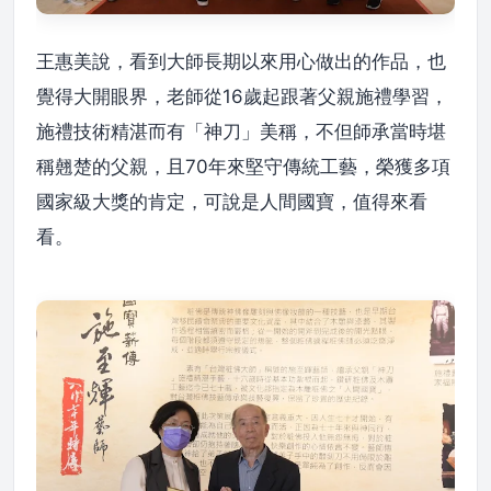
王惠美說，看到大師長期以來用心做出的作品，也
覺得大開眼界，老師從16歲起跟著父親施禮學習，
施禮技術精湛而有「神刀」美稱，不但師承當時堪
稱翹楚的父親，且70年來堅守傳統工藝，榮獲多項
國家級大獎的肯定，可說是人間國寶，值得來看
看。