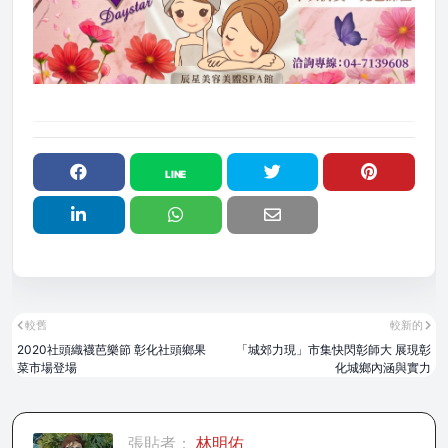
較舊
較新的
2020社頭織襪芭樂節 彰化社頭鄉果
「城郊力現」市集快閃彰師大 展現彰
菜市場登場
化城鄉內涵與實力
張貼者：
林明佑