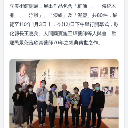
立美術館開展，展出作品包含「粧佛」、「傳統木
雕」、「浮雕」、「漆線」及「泥塑」共80件，展
覽至110年1月3日止，今(12)日下午舉行開幕式，彰
化縣長王惠美、人間國寶施至輝藝師等人與會，歡
迎民眾蒞臨欣賞藝師70年之經典傳世之作。