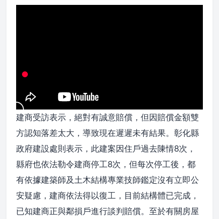
建商受訪表示，絕對有誠意賠償，但因賠償金額雙
方認知落差太大，導致現在遲遲未有結果。彰化縣
政府建設處則表示，此建案因住戶過去陳情8次，
縣府也依法勒令建商停工8次，但每次停工後，都
有依據建築師及土木結構專業技師鑑定沒有立即公
安疑慮，建商依法得以復工，目前結構體已完成，
已知建商正與鄰損戶進行談判賠償。至於有關房屋