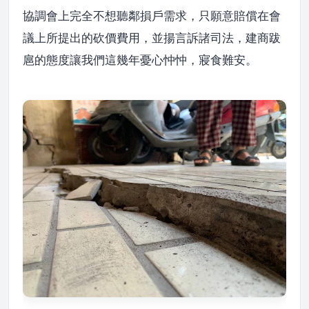
協調會上完全不想聽鄰損戶需求，只願意賠償在會
議上所提出的砍價費用，並揚言訴諸司法，建商跋
扈的態度讓我們這幾年憂心忡忡，寢食難安。