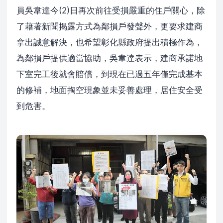
員吳韋達今(2)日再次前往受損嚴重的住戶關心，除
了藉著新聞揭露方式為鄰損戶發聲外，更要求建商
拿出誠意解決，也希望彰化縣政府提出積極作為，
為鄰損戶提供適當協助，吳韋達表示，建商承諾地
下室完工後就會賠償，到現在已過五年僅完成基本
的修補，地面掏空現象並未妥善處理，居住安全受
到危害。