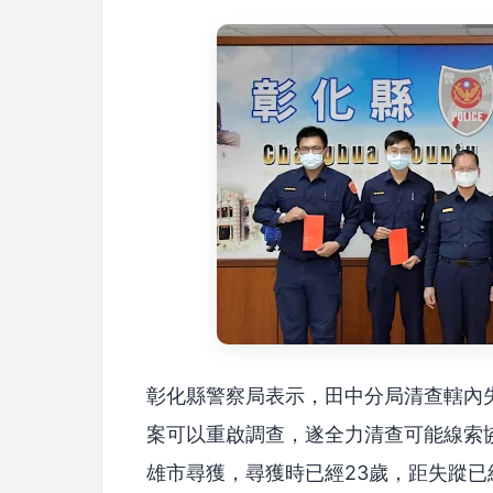
彰化縣警察局表示，田中分局清查轄內
案可以重啟調查，遂全力清查可能線索
雄市尋獲，尋獲時已經23歲，距失蹤已