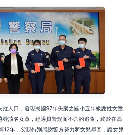
失蹤人口，發現民國97年失蹤之國小五年級謝姓女童
協尋該名女童，經過員警鍥而不舍的追查，終於在高
經12年，父親特別感謝警方努力將女兒尋回，讓女兒