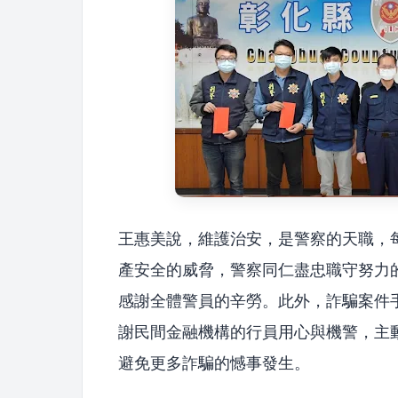
王惠美說，維護治安，是警察的天職，
產安全的威脅，警察同仁盡忠職守努力
感謝全體警員的辛勞。此外，詐騙案件
謝民間金融機構的行員用心與機警，主
避免更多詐騙的憾事發生。