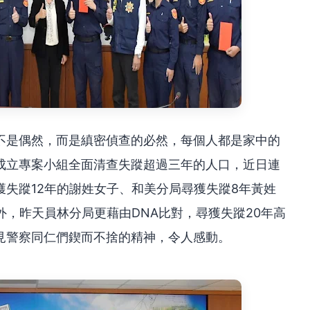
不是偶然，而是縝密偵查的必然，每個人都是家中的
成立專案小組全面清查失蹤超過三年的人口，近日連
失蹤12年的謝姓女子、和美分局尋獲失蹤8年黃姓
外，昨天員林分局更藉由DNA比對，尋獲失蹤20年高
見警察同仁們鍥而不捨的精神，令人感動。