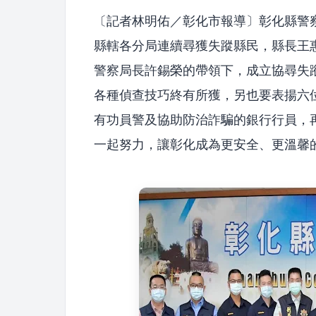
〔記者林明佑／彰化市報導〕彰化縣警
縣轄各分局連續尋獲失蹤縣民，縣長王惠
警察局長許錫榮的帶領下，成立協尋失
各種偵查技巧終有所獲，另也要表揚六
有功員警及協助防治詐騙的銀行行員，
一起努力，讓彰化成為更安全、更溫馨