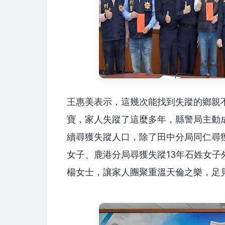
王惠美表示，這幾次能找到失蹤的鄉親
寶，家人失蹤了這麼多年，縣警局主動
續尋獲失蹤人口，除了田中分局同仁尋獲
女子、鹿港分局尋獲失蹤13年石姓女子
楊女士，讓家人團聚重溫天倫之樂，足