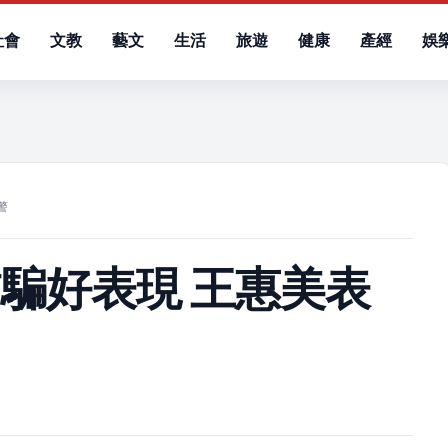
社會
文教
藝文
生活
旅遊
健康
產經
娛
）
警
騙好表現 王惠美表