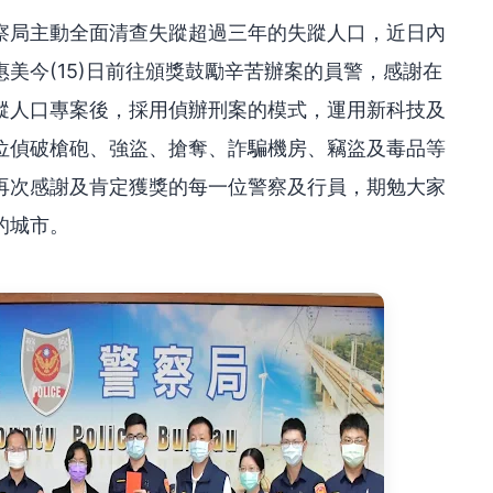
察局主動全面清查失蹤超過三年的失蹤人口，近日內
美今(15)日前往頒獎鼓勵辛苦辦案的員警，感謝在
蹤人口專案後，採用偵辦刑案的模式，運用新科技及
位偵破槍砲、強盜、搶奪、詐騙機房、竊盜及毒品等
再次感謝及肯定獲獎的每一位警察及行員，期勉大家
的城市。