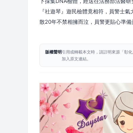
下採集DNA檢體，經送往法務部法醫
『社遊琴』遊民檢體竟相符，員警士氣
散20年不禁相擁而泣，員警更貼心準
版權聲明
引用或轉載本文時，請註明來源「彰化
加入原文連結。