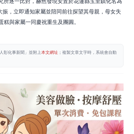
研究所逐一比對，赫然發現安置於花蓮縣玉里鎮化名為
大振，立即通知家屬並陪同前往探望其母親，母女失
備蛋糕與家屬一同慶祝重生及團圓。
人彰化事新聞」並附上
本文網址
；複製文章文字時，系統會自動