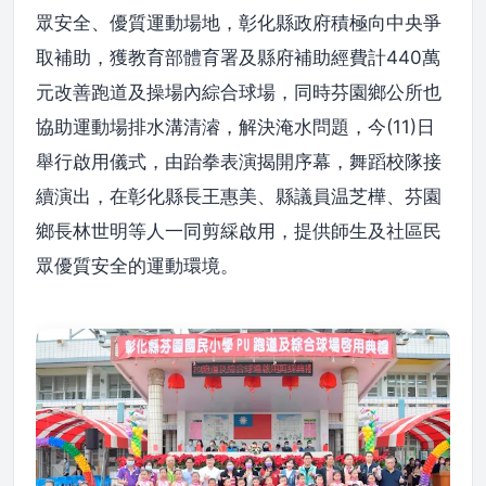
眾安全、優質運動場地，彰化縣政府積極向中央爭
取補助，獲教育部體育署及縣府補助經費計440萬
元改善跑道及操場內綜合球場，同時芬園鄉公所也
協助運動場排水溝清濬，解決淹水問題，今(11)日
舉行啟用儀式，由跆拳表演揭開序幕，舞蹈校隊接
續演出，在彰化縣長王惠美、縣議員温芝樺、芬園
鄉長林世明等人一同剪綵啟用，提供師生及社區民
眾優質安全的運動環境。