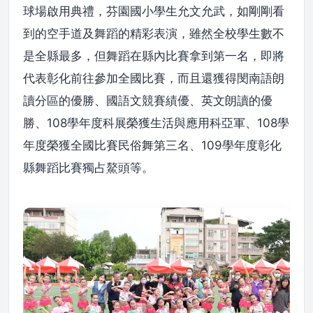
球場啟用典禮，芬園國小學生允文允武，如剛剛看
到的空手道及舞蹈的精彩表演，雖然全校學生數不
是全縣最多，但舞蹈在縣內比賽拿到第一名，即將
代表彰化前往參加全國比賽，而且還獲得閔南語朗
讀分區的優勝、國語文競賽績優、英文朗讀的優
勝、108學年度科展榮獲生活與應用科亞軍、108學
年度榮獲全國比賽民俗舞第三名、109學年度彰化
縣舞蹈比賽獨占鰲頭等。