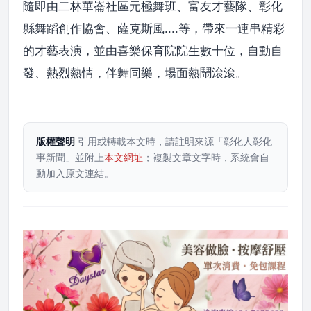
隨即由二林華崙社區元極舞班、富友才藝隊、彰化
縣舞蹈創作協會、薩克斯風....等，帶來一連串精彩
的才藝表演，並由喜樂保育院院生數十位，自動自
發、熱烈熱情，伴舞同樂，場面熱鬧滾滾。
版權聲明
引用或轉載本文時，請註明來源「彰化人彰化
事新聞」並附上
本文網址
；複製文章文字時，系統會自
動加入原文連結。