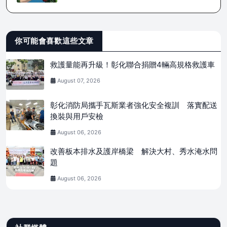
你可能會喜歡這些文章
救護量能再升級！彰化聯合捐贈4輛高規格救護車
August 07, 2026
彰化消防局攜手瓦斯業者強化安全複訓 落實配送
換裝與用戶安檢
August 06, 2026
改善板本排水及護岸橋梁 解決大村、秀水淹水問
題
August 06, 2026