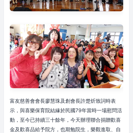
富友慈善會會長廖慧珠及創會長許楚炘致詞時表
示，與喜樂保育院結緣於民國79年當時一場慰問活
動，至今已持續三十餘年，今天辦理聯合捐贈歡喜
金及歡喜品給予院方，也期勉院生，樂觀進取、自