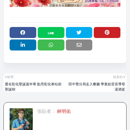
較舊
較新的
愛在彰化聖誕嘉年華 點亮彰化車站前
田中警分局走入餐廳 學童娃音宣導母
聖誕樹
湯酒駕
張貼者：
林明佑