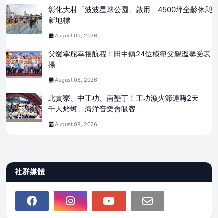
彰化大村「波波星球公園」啟用 4500坪全齡休憩
新地標
August 09, 2026
父愛掌舵幸福航程！田中鎮24位模範父親溫馨受表
揚
August 08, 2026
北貢寮、中王功、南墾丁！王功漁火節連嗨2天
千人烤蚵、海洋音樂會吸客
August 08, 2026
社群媒體