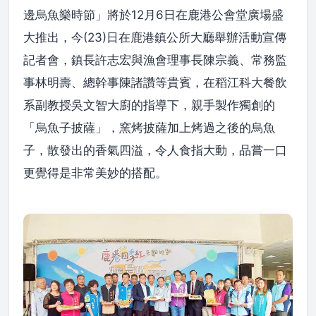
邊烏魚樂時節」將於12月6日在鹿港公會堂廣場盛
大推出，今(23)日在鹿港鎮公所大廳舉辦活動宣傳
記者會，鎮長許志宏與漁會理事長陳宗義、常務監
事林明壽、總幹事陳諸讚等貴賓，在稻江科大餐飲
系副教授吳文智大廚的指導下，親手製作獨創的
「烏魚子披薩」，窯烤披薩加上烤過之後的烏魚
子，散發出的香氣四溢，令人食指大動，品嘗一口
更覺得是非常美妙的搭配。