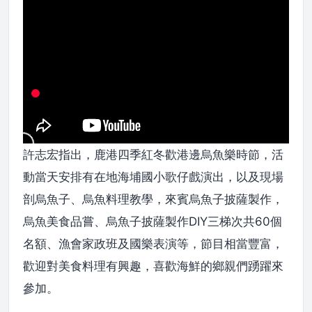
許志宏指出，鹿港四季紅冬歡港邊烏魚樂時節，活
動當天安排有在地海埔國小歌仔戲演出，以及現場
剖烏魚子、烏魚料理教學，來賓烏魚子披薩製作，
烏魚美食品嘗、烏魚子披薩製作DIY三梯次共60個
名額、漁會家政班及國樂表演等，節目相當豐富，
歡迎對美食料理有興趣，喜歡海鮮的鄉親們踴躍來
參加。