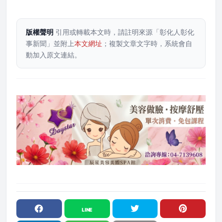
版權聲明
引用或轉載本文時，請註明來源「彰化人彰化
事新聞」並附上
本文網址
；複製文章文字時，系統會自
動加入原文連結。