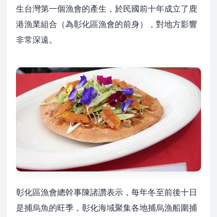
生台灣第一個漁會的產生，於民國前十年成立了鹿
港漁業組合（為彰化區漁會的前身），對地方影響
非常深遠。
彰化區漁會總幹事陳諸讚表示，每年冬至前後十日
是捕烏魚的旺季，彰化海域聚集各地捕烏漁船圍捕