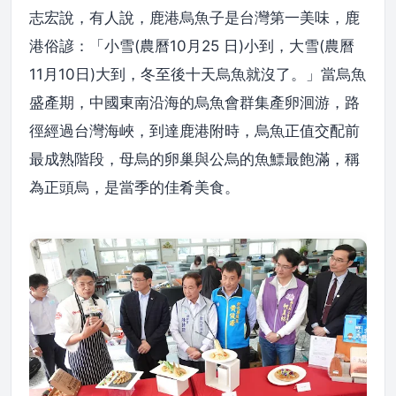
志宏說，有人說，鹿港烏魚子是台灣第一美味，鹿
港俗諺：「小雪(農曆10月25 日)小到，大雪(農曆
11月10日)大到，冬至後十天烏魚就沒了。」當烏魚
盛產期，中國東南沿海的烏魚會群集產卵洄游，路
徑經過台灣海峽，到達鹿港附時，烏魚正值交配前
最成熟階段，母烏的卵巢與公烏的魚鰾最飽滿，稱
為正頭烏，是當季的佳肴美食。