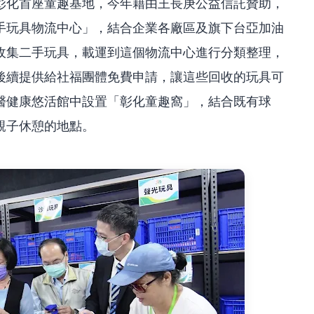
彰化首座童趣基地，今年藉由王長庚公益信託贊助，
手玩具物流中心」，結合企業各廠區及旗下台亞加油
收集二手玩具，載運到這個物流中心進行分類整理，
後續提供給社福團體免費申請，讓這些回收的玩具可
醫健康悠活館中設置「彰化童趣窩」，結合既有球
親子休憩的地點。