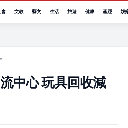
社會
文教
藝文
生活
旅遊
健康
產經
娛
）
保
流中心 玩具回收減