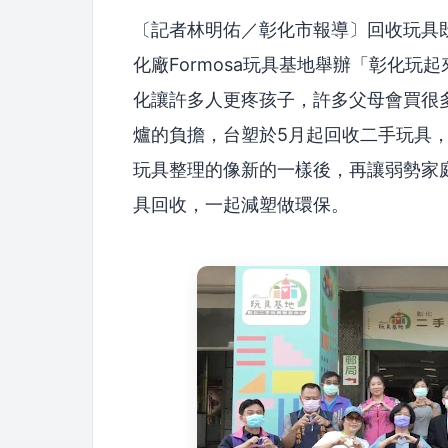
〔記者林明佑／彰化市報導〕回收玩具既
化廠Formosa玩具基地舉辦「彰化玩
化讓許多人更疼孩子，許多父母會買很
爐的負擔，台塑於5月起回收二手玩具
玩具整理的像新的一樣後，再讓弱勢家
具回收，一起減塑做環保。