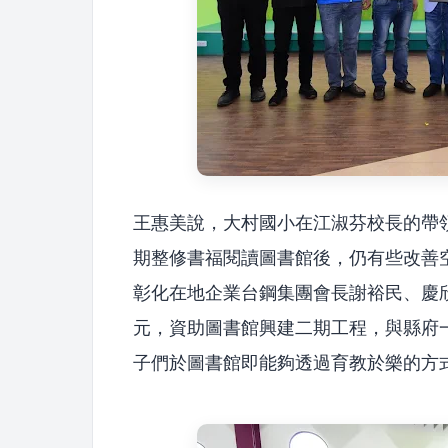
王惠美說，大村國小在江淑芬校長的帶
期整修書福閱讀圖書館後，仍有些改善
彰化在地企業台鋼集團會長謝裕民、慶欣
元，資助圖書館興建二期工程，與縣府
子們於圖書館即能夠透過育教於樂的方