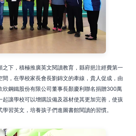
領之下，積極推廣英文閱讀教育，縣府挹注經費第一
空間，在學校家長會長劉錦文的牽線，貴人促成，由
欣鋼鐵股份有限公司董事長顏慶利聯名捐贈300萬
一起讓學校可以增購設備及器材使其更加完善，使孩
式學習英文，培養孩子們進圖書館閱讀的習慣。