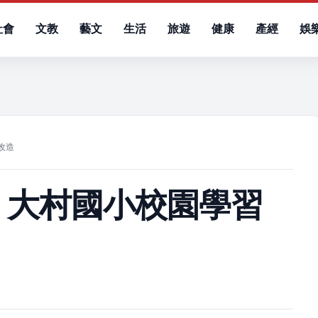
社會
文教
藝文
生活
旅遊
健康
產經
娛
）
改造
 大村國小校園學習