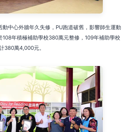
活動中心外牆年久失修，PU跑道破舊，影響師生運動
08年積極補助學校380萬元整修，109年補助學校
80萬4,000元。