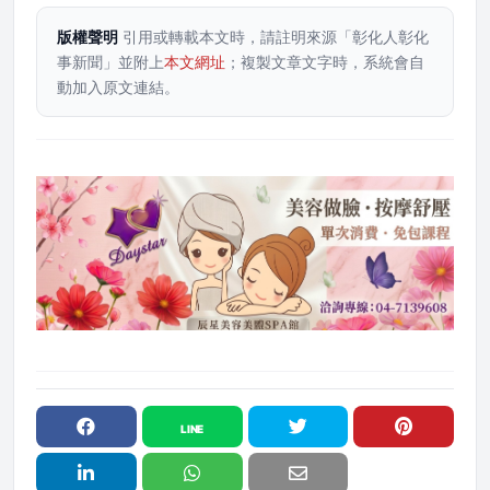
版權聲明
引用或轉載本文時，請註明來源「彰化人彰化
事新聞」並附上
本文網址
；複製文章文字時，系統會自
動加入原文連結。