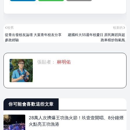
較舊
較新的
從青出發校友論壇 大葉青年校友分享
建國科大55週年校慶日 原民舞蹈與超
參政經驗
跑車模炒熱氣氛
張貼者：
林明佑
你可能會喜歡這些文章
28萬人次擠爆王功漁火節！玖壹壹開唱、8分鐘煙
火點亮王功漁港