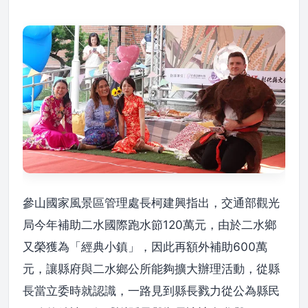
參山國家風景區管理處長柯建興指出，交通部觀光
局今年補助二水國際跑水節120萬元，由於二水鄉
又榮獲為「經典小鎮」，因此再額外補助600萬
元，讓縣府與二水鄉公所能夠擴大辦理活動，從縣
長當立委時就認識，一路見到縣長戮力從公為縣民