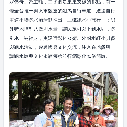
水傳奇」為主軸，二水鄉是集集支線的起點，有一
條全台唯一與火車競速的鐵馬自行車道，透過自行
車道串聯跑水節活動推出「三鐵跑水小旅行」；另
外特地控制八堡圳水量，讓民眾可以下到水圳，跑
引水、納福財，更邀請彰化女婿、外國網紅小貝參
與跑水活動，透過國際文化交流，注入在地參與，
讓跑水慶典文化永續傳承並行銷彰化民俗節慶。