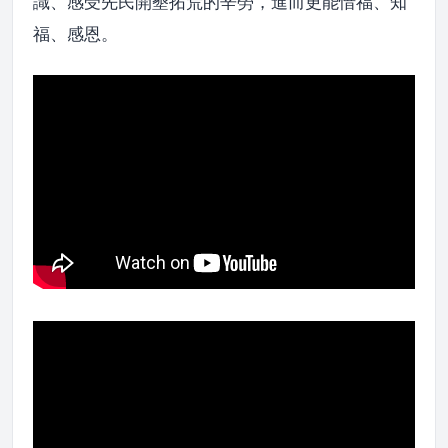
識、感受先民開墾拓荒的辛勞，進而更能惜福、知
福、感恩。