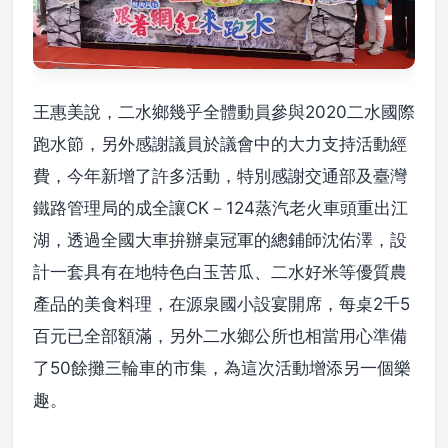
王惠美說，二水鄉幾乎全體動員參與2020二水國際
跑水節，另外感謝議員於議會中的大力支持活動經
費，今年新增了許多活動，特別感謝交通部及臺灣
鐵路管理局的成全讓CK－124蒸汽老火車頭重出江
湖，透過全國大車拚辦桌冠軍的總鋪師沈佑澤，設
計一套具有在地特色白玉苦瓜、二水好米等優質農
產品的美食料理，在源泉國小設宴開席，每桌2千5
百元已全部額滿，另外二水鄉公所也相當用心準備
了50餘攤三輪車的市集，為這次活動增添另一個樂
趣。