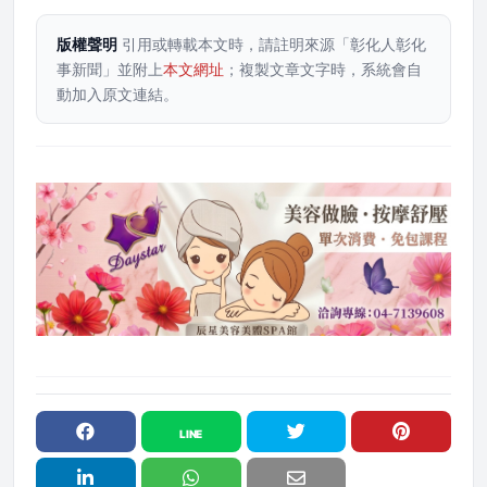
版權聲明
引用或轉載本文時，請註明來源「彰化人彰化
事新聞」並附上
本文網址
；複製文章文字時，系統會自
動加入原文連結。