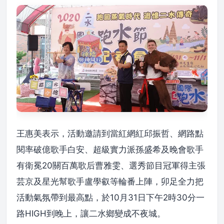
王惠美表示，活動邀請到當紅網紅邱振哲、網路點
閱率破億歌手白安、超級實力派孫盛希及晚會歌手
有衛冕20關百萬歌后曹雅雯、選秀節目冠軍得主張
芸京及星光幫歌手盧學叡等輪番上陣，卯足全力把
活動氣氛帶到最高點，於10月31日下午2時30分一
路HIGH到晚上，讓二水鄉變成不夜城。