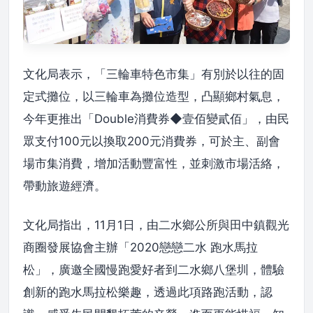
文化局表示，「三輪車特色市集」有別於以往的固
定式攤位，以三輪車為攤位造型，凸顯鄉村氣息，
今年更推出「Double消費券◆壹佰變貳佰」，由民
眾支付100元以換取200元消費券，可於主、副會
場市集消費，增加活動豐富性，並刺激市場活絡，
帶動旅遊經濟。
文化局指出，11月1日，由二水鄉公所與田中鎮觀光
商圈發展協會主辦「2020戀戀二水 跑水馬拉
松」，廣邀全國慢跑愛好者到二水鄉八堡圳，體驗
創新的跑水馬拉松樂趣，透過此項路跑活動，認