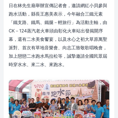
日在林先生廟舉辦宣傳記者會，邀請網紅小貝參與
跑水活動，縣長王惠美表示，今年融合三鐵元素
「鐵支路、鐵馬、鐵腿－輕旅行」為活動主軸，由
CK－124蒸汽老火車頭由彰化火車站出發揭開序
幕，還有二水美食饗宴，以及水心之初大草原萬聖
派對、首次有草地音樂會、向志工致敬歌唱晚會，
加上戀戀二水跑水馬拉松等，誠摯邀請全國民眾屆
時穿水水、來二水、來跑水。