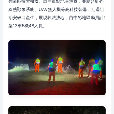
強港區擴大執檢、灘岸重點地區巡查，並結合紅外
線熱顯象系統、UAV無人機等高科技裝備，期遏阻
治安破口產生，展現執法決心，苗中彰地區動員計1
架13車5機48人員。