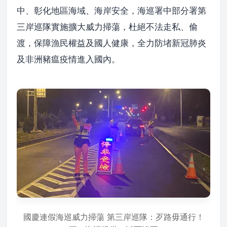
中、彰化地區海域、海岸安全，海巡署中部分署第
三岸巡隊實施擴大威力掃蕩，杜絕不法走私、偷
渡，保障漁民權益及國人健康，全力防堵新冠肺炎
及非洲豬瘟疫情進入國內。
國慶連假海巡威力掃蕩 第三岸巡隊：歹路毋通行！