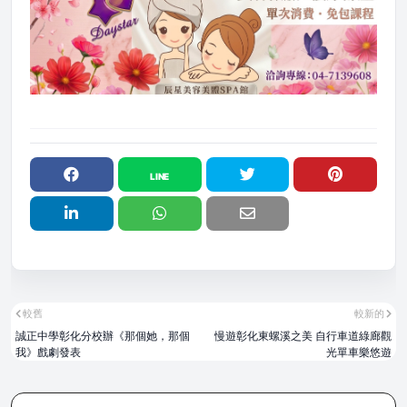
較舊
較新的
誠正中學彰化分校辦《那個她，那個
慢遊彰化東螺溪之美 自行車道綠廊觀
我》戲劇發表
光單車樂悠遊