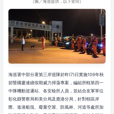
（圖／海巡提供，以下皆同）
海巡署中部分署第三岸巡隊於昨(7)日實施109年秋
節暨國慶連續假期威力掃蕩專案，編組所轄第四一
中隊機動巡邏站、各安檢所人員，並結合友軍單位
彰化縣警察局和美分局及鹿港分局，針對轄區岸
際、進港船筏、廢棄空屋、防風林、河道等處所加