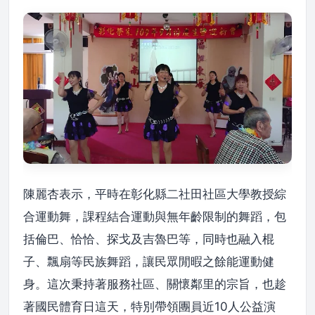
陳麗杏表示，平時在彰化縣二社田社區大學教授綜
合運動舞，課程結合運動與無年齡限制的舞蹈，包
括倫巴、恰恰、探戈及吉魯巴等，同時也融入棍
子、飄扇等民族舞蹈，讓民眾閒暇之餘能運動健
身。這次秉持著服務社區、關懷鄰里的宗旨，也趁
著國民體育日這天，特別帶領團員近10人公益演