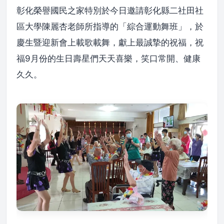
彰化榮譽國民之家特別於今日邀請彰化縣二社田社
區大學陳麗杏老師所指導的「綜合運動舞班」，於
慶生暨迎新會上載歌載舞，獻上最誠摯的祝福，祝
福9月份的生日壽星們天天喜樂，笑口常開、健康
久久。