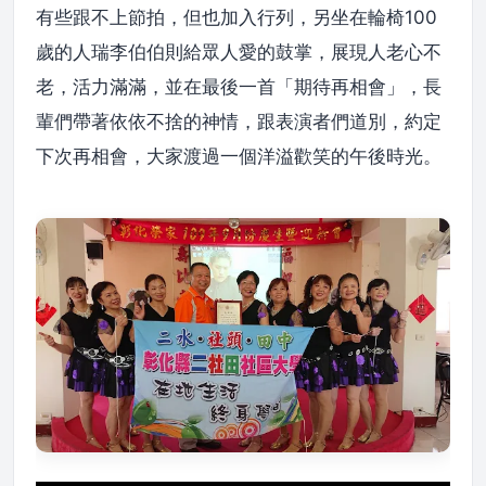
有些跟不上節拍，但也加入行列，另坐在輪椅100
歲的人瑞李伯伯則給眾人愛的鼓掌，展現人老心不
老，活力滿滿，並在最後一首「期待再相會」，長
輩們帶著依依不捨的神情，跟表演者們道別，約定
下次再相會，大家渡過一個洋溢歡笑的午後時光。