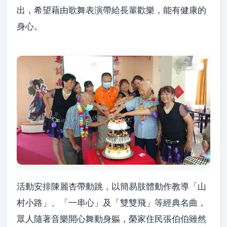
出，希望藉由歌舞表演帶給長輩歡樂，能有健康的
身心。
活動安排陳麗杏帶動跳，以簡易肢體動作教導「山
村小路」、「一串心」及「雙雙飛」等經典名曲，
眾人隨著音樂開心舞動身軀，榮家住民張伯伯雖然