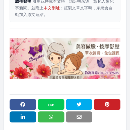
版權聲明
引用或轉載本文時，請註明來源「彰化人彰化
事新聞」並附上
本文網址
；複製文章文字時，系統會自
動加入原文連結。